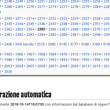
7
2248
2249
2250
2251
2252
2253
2254
2255
2256
225
7
2268
2269
2270
2271
2274
2277
2278
2279
2284
228
9
5
2309
2311
2314
2319
2322
2323
2324
2327
2328
232
2
2343
2344
2345
2346
2347
2348
2349
2350
2351
235
1
2362
2363
2364
2365
2366
2367
2368
2369
2370
237
0
2381
2382
2383
2384
2385
2386
2387
2396
2398
239
2
2436
XXVI secolo
2573
3080
3145
3177
3188
3189
319
4
1965
1966
1967
1968
1969
1970
1972
1973
1974
197
7
1988
1989
1990
1991
1992
1993
1994
1995
1996
199
2
2003
2004
2005
2006
2007
2008
2009
2013
2015
201
5
2026
grazione automatica
istante
2018-10-14T16:07:00
con informazioni dal database di
HyperT