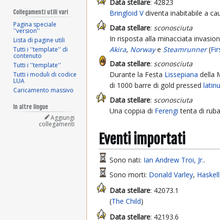
Data stellare
: 42823
Collegamenti utili vari
Bringloid V
diventa inabitabile a caus
Pagina speciale
Data stellare
:
sconosciuta
''version''
In risposta alla minacciata invasio
Lista di pagine utili
Akira
,
Norway
e
Steamrunner
(
Fi
Tutti i ''template'' di
contenuto
Data stellare
:
sconosciuta
Tutti i ''template''
Durante la Festa
Lissepiana
della 
Tutti i moduli di codice
LUA
di 1000 barre di gold pressed
lati
Caricamento massivo
Data stellare
:
sconosciuta
In altre lingue
Una coppia di
Ferengi
tenta di ruba
Aggiungi
collegamenti
Eventi importati
Sono nati:
Ian Andrew Troi, Jr.
.
Sono morti:
Donald Varley
,
Haskell
Data stellare
: 42073.1
(
The Child
)
Data stellare
: 42193.6