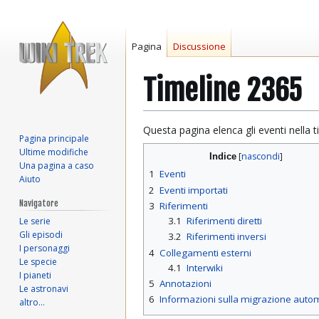
Pagina
Discussione
Timeline 2365
Vai
Vai
Questa pagina elenca gli eventi nella t
Pagina principale
alla
alla
Ultime modifiche
Indice
navigazione
ricerca
Una pagina a caso
1
Eventi
Aiuto
2
Eventi importati
Navigatore
3
Riferimenti
3.1
Riferimenti diretti
Le serie
Gli episodi
3.2
Riferimenti inversi
I personaggi
4
Collegamenti esterni
Le specie
4.1
Interwiki
I pianeti
5
Annotazioni
Le astronavi
6
Informazioni sulla migrazione auto
altro…