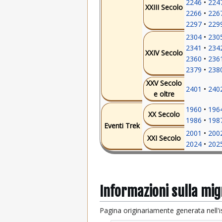
2246
224
XXIII Secolo
2266
226
2297
229
2304
230
2341
234
XXIV Secolo
2360
236
2379
238
XXV Secolo
2401
240
e oltre
1960
196
XX Secolo
1986
198
Eventi Trek
2001
200
XXI Secolo
2024
202
Informazioni sulla mi
Pagina originariamente generata nell'