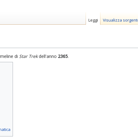
Leggi
Visualizza sorgent
imeline di
Star Trek
dell'anno
2365
.
matica