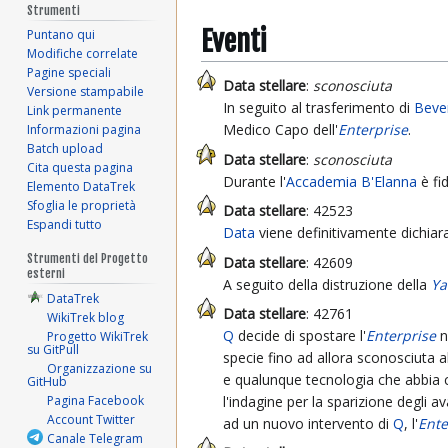
Strumenti
Eventi
Puntano qui
Modifiche correlate
Pagine speciali
Data stellare
:
sconosciuta
Versione stampabile
In seguito al trasferimento di
Beve
Link permanente
Medico Capo dell'
Enterprise
.
Informazioni pagina
Batch upload
Data stellare
:
sconosciuta
Cita questa pagina
Durante l'
Accademia
B'Elanna
è fi
Elemento DataTrek
Sfoglia le proprietà
Data stellare
: 42523
Espandi tutto
Data
viene definitivamente dichiar
Strumenti del Progetto
Data stellare
: 42609
esterni
A seguito della distruzione della
Y
DataTrek
Data stellare
: 42761
WikiTrek blog
Q
decide di spostare l'
Enterprise
n
Progetto WikiTrek
su GitPull
specie fino ad allora sconosciuta a
Organizzazione su
e qualunque tecnologia che abbia ca
GitHub
l'indagine per la sparizione degli 
Pagina Facebook
Account Twitter
ad un nuovo intervento di
Q
, l'
Ente
Canale Telegram