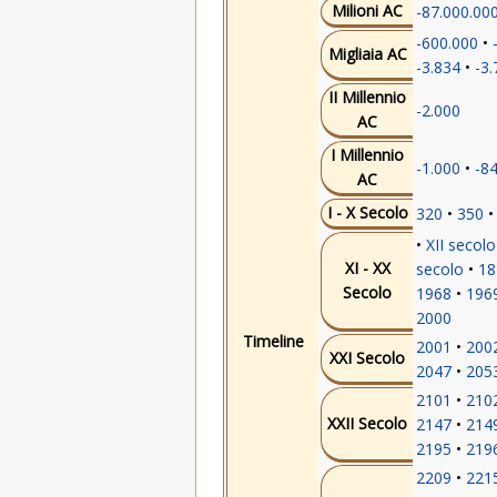
Milioni AC
-87.000.00
-600.000
Migliaia AC
-3.834
-3.
II Millennio
-2.000
AC
I Millennio
-1.000
-8
AC
I - X Secolo
320
350
XII secolo
XI - XX
secolo
18
Secolo
1968
196
2000
Timeline
2001
200
XXI Secolo
2047
205
2101
210
XXII Secolo
2147
214
2195
219
2209
221