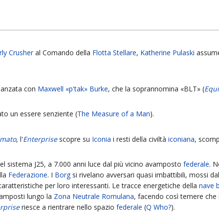
rly Crusher
al Comando della
Flotta Stellare
,
Katherine Pulaski
assume 
danzata con
Maxwell «p'tak» Burke
, che la soprannomina «BLT» (
Equ
ato un essere senziente (
The Measure of a Man
).
amato
, l'
Enterprise
scopre su
Iconia
i resti della civiltà
iconiana
, scom
el sistema J25, a 7.000 anni luce dal più vicino avamposto
federale
. N
lla
Federazione
. I
Borg
si rivelano avversari quasi imbattibili, mossi d
ratteristiche per loro interessanti. Le tracce energetiche della
nave 
avamposti lungo la
Zona Neutrale Romulana
, facendo così temere che 
rprise
riesce a rientrare nello spazio
federale
(
Q Who?
).