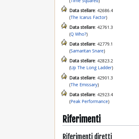
(
Time Squared
)
Data stellare
: 42686.4
(
The Icarus Factor
)
Data stellare
: 42761.3
(
Q Who?
)
Data stellare
: 42779.1
(
Samaritan Snare
)
Data stellare
: 42823.2
(
Up The Long Ladder
)
Data stellare
: 42901.3
(
The Emissary
)
Data stellare
: 42923.4
(
Peak Performance
)
Riferimenti
Riferimenti diretti