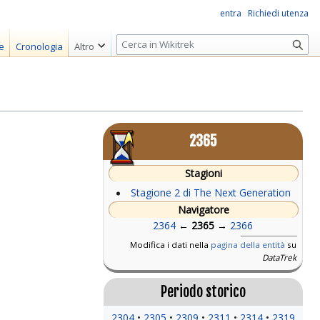
entra
Richiedi utenza
R
e
Cronologia
Altro
i
c
e
r
c
2365
a
Stagioni
Stagione 2 di The Next Generation
Navigatore
2364
←
2365
→
2366
Modifica i dati nella
pagina della entità
su
DataTrek
Periodo storico
2304
2305
2309
2311
2314
2319