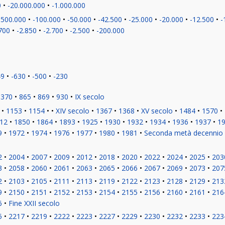
0
-20.000.000
-1.000.000
-500.000
-100.000
-50.000
-42.500
-25.000
-20.000
-12.500
-
700
-2.850
-2.700
-2.500
-200.000
49
-630
-500
-230
370
865
869
930
IX secolo
1153
1154
XIV secolo
1367
1368
XV secolo
1484
1570
12
1850
1864
1893
1925
1930
1932
1934
1936
1937
1
9
1972
1974
1976
1977
1980
1981
Seconda metà decennio
2
2004
2007
2009
2012
2018
2020
2022
2024
2025
203
3
2058
2060
2061
2063
2065
2066
2067
2069
2073
207
2
2103
2105
2111
2113
2119
2122
2123
2128
2129
213
9
2150
2151
2152
2153
2154
2155
2156
2160
2161
216
6
Fine XXII secolo
5
2217
2219
2222
2223
2227
2229
2230
2232
2233
223