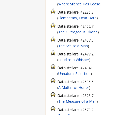
(
Where Silence Has Lease
)
Data stellare
: 42286.3
(
Elementary, Dear Data
)
Data stellare
: 42402.7
(
The Outrageous Okona
)
Data stellare
: 42437.5
(
The Schizoid Man
)
Data stellare
: 42477.2
(
Loud as a Whisper
)
Data stellare
: 42494.8
(
Unnatural Selection
)
Data stellare
: 42506.5
(
A Matter of Honor
)
Data stellare
: 42523.7
(
The Measure of a Man
)
Data stellare
: 42679.2