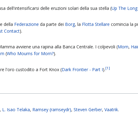
a dell'intensificarsi delle eruzioni solari della sua stella (
Up The Long
ne della
Federazione
da parte dei
Borg
, la
Flotta Stellare
comincia la pr
rst Contact
).
Mamma avviene una rapina alla Banca Centrale. I colpevoli (
Morn
,
Hai
num
(
Who Mourns for Morn?
).
[
1
]
re l'oro custodito a Fort Knox (
Dark Frontier - Part I
).
,
L. Isao Telaka
,
Ramsey (ramseydr)
,
Steven Gerber
,
Vaatrik
.