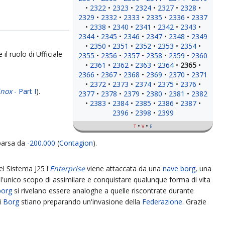
2322
2323
2324
2327
2328
2329
2332
2333
2335
2336
2337
2338
2340
2341
2342
2343
2344
2345
2346
2347
2348
2349
2350
2351
2352
2353
2354
il ruolo di Ufficiale
2355
2356
2357
2358
2359
2360
2361
2362
2363
2364
2365
2366
2367
2368
2369
2370
2371
2372
2373
2374
2375
2376
inox
- Part I
).
2377
2378
2379
2380
2381
2382
2383
2384
2385
2386
2387
2396
2398
2399
t
v
e
parsa da
-200.000
(
Contagion
).
el Sistema J25 l'
Enterprise
viene attaccata da una
nave borg
, una
all'unico scopo di assimilare e conquistare qualunque forma di vita
borg
si rivelano essere analoghe a quelle riscontrate durante
i
Borg
stiano preparando un'invasione della
Federazione
. Grazie