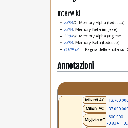
Interwiki
2384
, Memory Alpha (tedesco)
2384
, Memory Beta (inglese)
2384
, Memory Alpha (inglese)
2384
, Memory Beta (tedesco)
Q10932
, Pagina della entità su
Annotazioni
Miliardi AC
-13.700.00
Milioni AC
-87.000.00
-600.000
Migliaia AC
-3.834
-3.