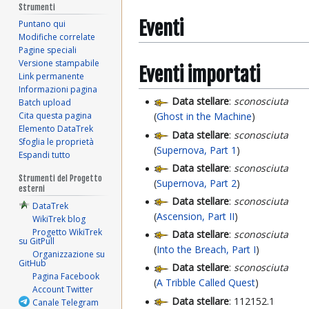
Strumenti
Eventi
Puntano qui
Modifiche correlate
Pagine speciali
Versione stampabile
Eventi importati
Link permanente
Informazioni pagina
Data stellare
:
sconosciuta
Batch upload
Cita questa pagina
(
Ghost in the Machine
)
Elemento DataTrek
Data stellare
:
sconosciuta
Sfoglia le proprietà
(
Supernova, Part 1
)
Espandi tutto
Data stellare
:
sconosciuta
Strumenti del Progetto
(
Supernova, Part 2
)
esterni
Data stellare
:
sconosciuta
DataTrek
(
Ascension, Part II
)
WikiTrek blog
Progetto WikiTrek
Data stellare
:
sconosciuta
su GitPull
(
Into the Breach, Part I
)
Organizzazione su
GitHub
Data stellare
:
sconosciuta
Pagina Facebook
(
A Tribble Called Quest
)
Account Twitter
Data stellare
: 112152.1
Canale Telegram