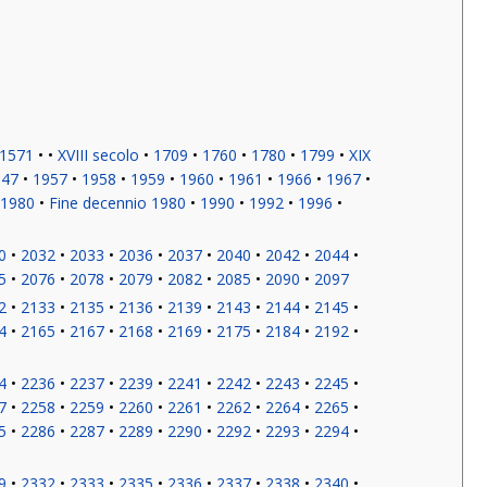
1571
XVIII secolo
1709
1760
1780
1799
XIX
947
1957
1958
1959
1960
1961
1966
1967
 1980
Fine decennio 1980
1990
1992
1996
0
2032
2033
2036
2037
2040
2042
2044
5
2076
2078
2079
2082
2085
2090
2097
2
2133
2135
2136
2139
2143
2144
2145
4
2165
2167
2168
2169
2175
2184
2192
4
2236
2237
2239
2241
2242
2243
2245
7
2258
2259
2260
2261
2262
2264
2265
5
2286
2287
2289
2290
2292
2293
2294
9
2332
2333
2335
2336
2337
2338
2340