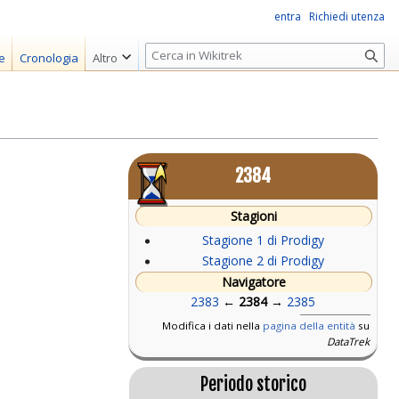
entra
Richiedi utenza
R
e
Cronologia
Altro
i
c
e
r
c
2384
a
Stagioni
Stagione 1 di Prodigy
Stagione 2 di Prodigy
Navigatore
2383
←
2384
→
2385
Modifica i dati nella
pagina della entità
su
DataTrek
Periodo storico