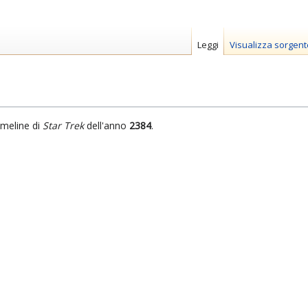
Leggi
Visualizza sorgent
imeline di
Star Trek
dell'anno
2384
.