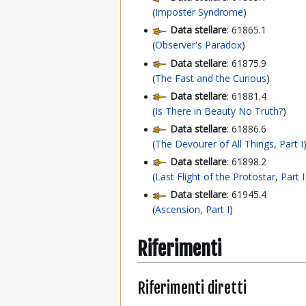
(
Imposter Syndrome
)
Data stellare
: 61865.1
(
Observer's Paradox
)
Data stellare
: 61875.9
(
The Fast and the Curious
)
Data stellare
: 61881.4
(
Is There in Beauty No Truth?
)
Data stellare
: 61886.6
(
The Devourer of All Things, Part I
Data stellare
: 61898.2
(
Last Flight of the Protostar, Part I
Data stellare
: 61945.4
(
Ascension, Part I
)
Riferimenti
Riferimenti diretti