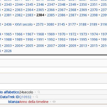
2
2343
2344
2345
2346
2347
2348
2349
2350
2351
235
1
2362
2363
2364
2365
2366
2367
2368
2369
2370
237
0
2381
2382
2383
2384
2385
2386
2387
2396
2398
239
2
2436
XXVI secolo
2573
3080
3145
3177
3188
3189
319
4
1965
1966
1967
1968
1969
1970
1972
1973
1974
197
7
1988
1989
1990
1991
1992
1993
1994
1995
1996
199
2
2003
2004
2005
2006
2007
2008
2009
2013
2015
201
5
2026
rio alfabetico
24secolo
+
DataTrek ID
Q10932
+
Istanza
Anno della timeline
+