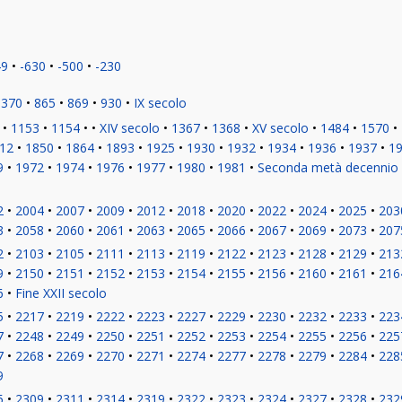
49
-630
-500
-230
370
865
869
930
IX secolo
1153
1154
XIV secolo
1367
1368
XV secolo
1484
1570
12
1850
1864
1893
1925
1930
1932
1934
1936
1937
1
9
1972
1974
1976
1977
1980
1981
Seconda metà decennio
2
2004
2007
2009
2012
2018
2020
2022
2024
2025
203
3
2058
2060
2061
2063
2065
2066
2067
2069
2073
207
2
2103
2105
2111
2113
2119
2122
2123
2128
2129
213
9
2150
2151
2152
2153
2154
2155
2156
2160
2161
216
6
Fine XXII secolo
5
2217
2219
2222
2223
2227
2229
2230
2232
2233
223
7
2248
2249
2250
2251
2252
2253
2254
2255
2256
225
7
2268
2269
2270
2271
2274
2277
2278
2279
2284
228
9
5
2309
2311
2314
2319
2322
2323
2324
2327
2328
232