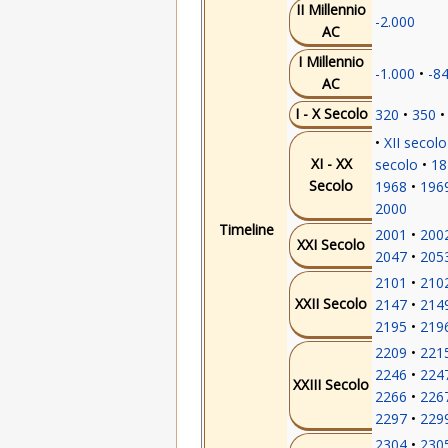
II Millennio
-2.000
AC
I Millennio
-1.000
-8
AC
I - X Secolo
320
350
XII secolo
XI - XX
secolo
18
Secolo
1968
196
2000
Timeline
2001
200
XXI Secolo
2047
205
2101
210
XXII Secolo
2147
214
2195
219
2209
221
2246
224
XXIII Secolo
2266
226
2297
229
2304
230