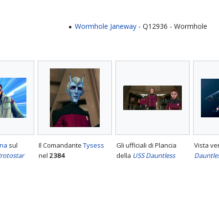
Wormhole Janeway
- Q12936 - Wormhole
ona
sul
Il Comandante
Tysess
Gli ufficiali di Plancia
Vista ve
rotostar
nel
2384
della
USS Dauntless
Dauntle