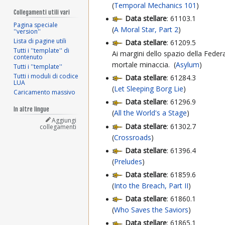
(
Temporal Mechanics 101
)
Collegamenti utili vari
Data stellare
: 61103.1
Pagina speciale
(
A Moral Star, Part 2
)
''version''
Lista di pagine utili
Data stellare
: 61209.5
Tutti i ''template'' di
Ai margini dello spazio della Feder
contenuto
mortale minaccia. (
Asylum
)
Tutti i ''template''
Tutti i moduli di codice
Data stellare
: 61284.3
LUA
(
Let Sleeping Borg Lie
)
Caricamento massivo
Data stellare
: 61296.9
In altre lingue
(
All the World's a Stage
)
Aggiungi
Data stellare
: 61302.7
collegamenti
(
Crossroads
)
Data stellare
: 61396.4
(
Preludes
)
Data stellare
: 61859.6
(
Into the Breach, Part II
)
Data stellare
: 61860.1
(
Who Saves the Saviors
)
Data stellare
: 61865.1