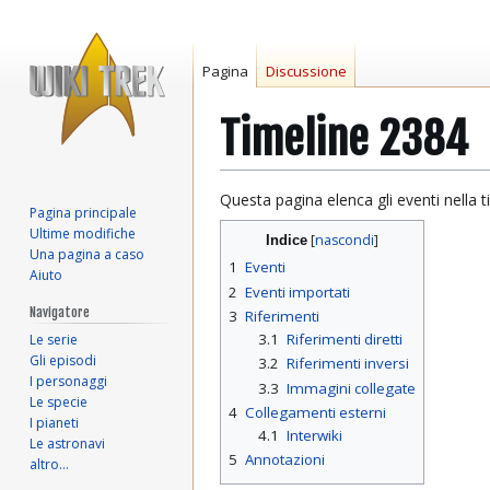
Pagina
Discussione
Timeline 2384
Vai
Vai
Questa pagina elenca gli eventi nella t
Pagina principale
alla
alla
Ultime modifiche
Indice
navigazione
ricerca
Una pagina a caso
1
Eventi
Aiuto
2
Eventi importati
Navigatore
3
Riferimenti
3.1
Riferimenti diretti
Le serie
Gli episodi
3.2
Riferimenti inversi
I personaggi
3.3
Immagini collegate
Le specie
4
Collegamenti esterni
I pianeti
4.1
Interwiki
Le astronavi
5
Annotazioni
altro…