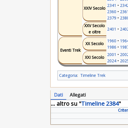
2341
234
XXIV Secolo
2360
236
2379
238
XXV Secolo
2401
240
e oltre
1960
196
XX Secolo
1986
198
Eventi Trek
2001
200
XXI Secolo
2024
202
Categoria
:
Timeline Trek
Dati
Allegati
... altro su "
Timeline 2384
"
Crite