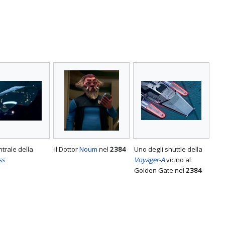
ntrale della
Il Dottor
Noum
nel
2384
Uno degli shuttle della
ss
Voyager-A
vicino al
Golden Gate nel
2384