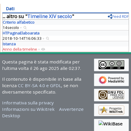
Dati
... altro su "
Timeline XIV secolo
"
Feed RDF
Criterio alfabetico
14secolo
+
HTPaginaElaboarata
2018-10-14T16:06:33
+
Istanza
Anno della timeline
+
Questa pagina è stata modificata per
l'ultima volta il 26 ago 2025 alle 02:37.
Il contenuto è disponibile in base alla
licenza
CC BY-SA 4.0 e GFDL
, se non
diversamente specificato.
Informativa sulla privacy
Informazioni su Wikitrek
Avvertenze
Desktop