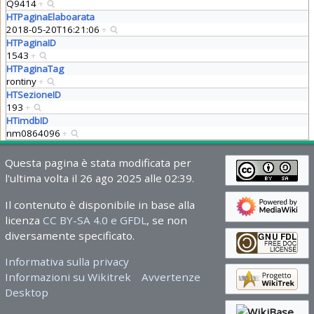
Q9414
+
HTPaginaElaboarata
2018-05-20T16:21:06
+
HTPaginaID
1543
+
HTPaginaTag
rontiny
+
HTSezioneID
193
+
HTimdbID
nm0864096
+
Questa pagina è stata modificata per
l'ultima volta il 26 ago 2025 alle 02:39.
Il contenuto è disponibile in base alla
licenza
CC BY-SA 4.0 e GFDL
, se non
diversamente specificato.
Informativa sulla privacy
Informazioni su Wikitrek
Avvertenze
Desktop