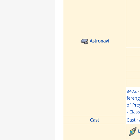
Astronavi
8472
·
fereng
of Pre
- Clas
Cast
Cast
·
U