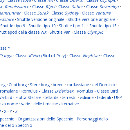
ay
·
Classe
Nova
·
Classe
NX
·
Classe
Oberth
·
Classe
Olympic
·
sse
Renaissance
·
Classe
Rigel
·
Classe
Saber
·
Classe
Sovereign
·
eamrunner
·
Classe
Surak
·
Classe
Sydney
·
Classe
Venture
·
rkshire
·
Shuttle versione originale
·
Shuttle versione angolare
·
Shuttle tipo 9
·
Shuttle tipo 10
·
Shuttle tipo 11
·
Shuttle tipo 15
·
huttlepod della classe
NX
·
Shuttle vari
·
Classe
Olympic
asse Y
't'inga
·
Classe
K'Vort
(Bird of Prey)
·
Classe
Negh'var
·
Classe
org
·
Cubi borg
·
Sfere borg
·
breen
·
cardassiane
·
del Dominio
·
romulane
·
Romulus - Classe
D'deridex
·
Romulus - Classe Bird
Warbird
·
Flotta Stellare
·
tellarite
·
terrestri
·
vidiiane
·
federali
·
UFP
enza nome
·
varie
·
delle timeline alternative
W
·
X
·
Y
·
Z
 Specchio
·
Organizzazioni dello Specchio
·
Personaggi dello
ne dello Specchio