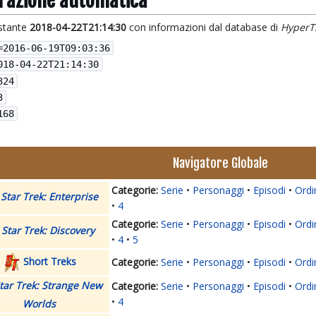
grazione automatica
istante
2018-04-22T21:14:30
con informazioni dal database di
HyperT
=
2016-06-19T09:03:36
018-04-22T21:14:30
324
3
168
Navigatore Globale
Serie
Personaggi
Episodi
Ordi
Star Trek: Enterprise
4
Serie
Personaggi
Episodi
Ordi
Star Trek: Discovery
4
5
Short Treks
Serie
Personaggi
Episodi
Ordi
tar Trek: Strange New
Serie
Personaggi
Episodi
Ordi
4
Worlds