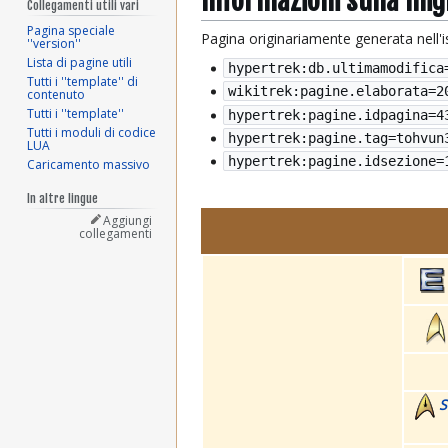
Informazioni sulla mi
Collegamenti utili vari
Pagina speciale
Pagina originariamente generata nell'
''version''
Lista di pagine utili
hypertrek:db.ultimamodifica
Tutti i ''template'' di
wikitrek:pagine.elaborata=
2
contenuto
Tutti i ''template''
hypertrek:pagine.idpagina=4
Tutti i moduli di codice
hypertrek:pagine.tag=tohvun
LUA
hypertrek:pagine.idsezione=
Caricamento massivo
In altre lingue
Aggiungi
collegamenti
S