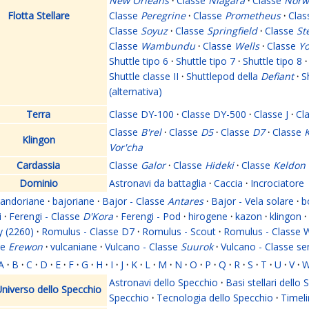
New Orleans
·
Classe
Niagara
·
Classe
Norw
Flotta Stellare
Classe
Peregrine
·
Classe
Prometheus
·
Cla
Classe
Soyuz
·
Classe
Springfield
·
Classe
St
Classe
Wambundu
·
Classe
Wells
·
Classe
Yo
Shuttle tipo 6
·
Shuttle tipo 7
·
Shuttle tipo 8
·
Shuttle classe II
·
Shuttlepod della
Defiant
·
S
(alternativa)
Terra
Classe DY-100
·
Classe DY-500
·
Classe J
·
Cl
Classe
B'rel
·
Classe
D5
·
Classe
D7
·
Classe
K
Klingon
Vor'cha
Cardassia
Classe
Galor
·
Classe
Hideki
·
Classe
Keldon
Dominio
Astronavi da battaglia
·
Caccia
·
Incrociatore
andoriane
·
bajoriane
·
Bajor - Classe
Antares
·
Bajor - Vela solare
·
b
i
·
Ferengi - Classe
D'Kora
·
Ferengi - Pod
·
hirogene
·
kazon
·
klingon
·
y (2260)
·
Romulus - Classe D7
·
Romulus - Scout
·
Romulus - Classe 
se
Erewon
·
vulcaniane
·
Vulcano - Classe
Suurok
·
Vulcano - Classe s
A
·
B
·
C
·
D
·
E
·
F
·
G
·
H
·
I
·
J
·
K
·
L
·
M
·
N
·
O
·
P
·
Q
·
R
·
S
·
T
·
U
·
V
·
Astronavi dello Specchio
·
Basi stellari dello
niverso dello Specchio
Specchio
·
Tecnologia dello Specchio
·
Timeli