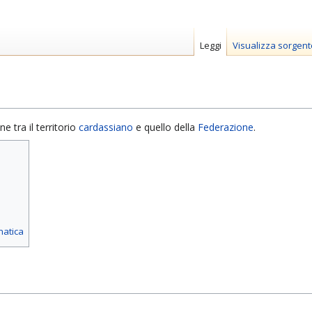
Leggi
Visualizza sorgent
e tra il territorio
cardassiano
e quello della
Federazione
.
matica