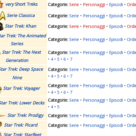
very
Short Treks
Serie
Personaggi
Episodi
Ordi
Serie Classica
Serie
Personaggi
Episodi
Ordi
Star Trek: Khan
Serie
Personaggi
Episodi
Ordi
tar Trek: The Animated
Serie
Personaggi
Episodi
Ordi
Series
Star Trek: The Next
Serie
Personaggi
Episodi
Ordi
4
5
6
7
Generation
Star Trek: Deep Space
Serie
Personaggi
Episodi
Ordi
4
5
6
7
Nine
Serie
Personaggi
Episodi
Ordi
Star Trek: Voyager
4
5
6
7
Serie
Personaggi
Episodi
Ordi
Star Trek: Lower Decks
4
5
Star Trek: Prodigy
Serie
Personaggi
Episodi
Ordi
Star Trek: Picard
Serie
Personaggi
Episodi
Ordi
Star Trek: Starfleet