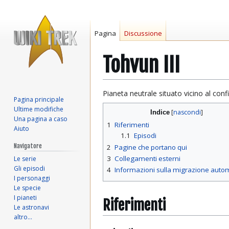
Pagina
Discussione
Tohvun III
Vai
Vai
Pianeta neutrale situato vicino al confin
Pagina principale
alla
alla
Ultime modifiche
Indice
navigazione
ricerca
Una pagina a caso
1
Riferimenti
Aiuto
1.1
Episodi
Navigatore
2
Pagine che portano qui
3
Collegamenti esterni
Le serie
Gli episodi
4
Informazioni sulla migrazione auto
I personaggi
Le specie
I pianeti
Riferimenti
Le astronavi
altro…