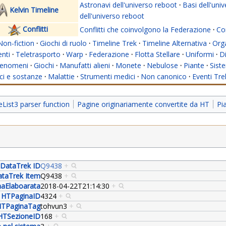
Astronavi dell'universo reboot
·
Basi dell'uni
Kelvin Timeline
dell'universo reboot
Conflitti
Conflitti che coinvolgono la Federazione
·
Con
Non-fiction
·
Giochi di ruolo
·
Timeline Trek
·
Timeline Alternativa
·
Org
nti
·
Teletrasporto
·
Warp
·
Federazione
·
Flotta Stellare
·
Uniformi
·
Di
enomeni
·
Giochi
·
Manufatti alieni
·
Monete
·
Nebulose
·
Piante
·
Siste
i e sostanze
·
Malattie
·
Strumenti medici
·
Non canonico
·
Eventi Tre
ist3 parser function
Pagine originariamente convertite da HT
Pia
DataTrek ID
Q9438
+
taTrek Item
Q9438
+
aElaboarata
2018-04-22T21:14:30
+
HTPaginaID
4324
+
TPaginaTag
tohvun3
+
HTSezioneID
168
+