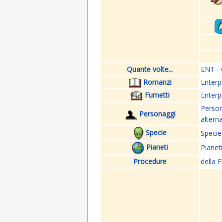
Quante volte...
ENT - 
Romanzi
Enterp
Fumetti
Enterp
Perso
Personaggi
altern
Specie
Specie
Pianeti
Pianet
Procedure
della F