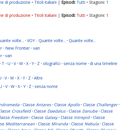
ne di produzione
Titoli italiani
|
Tutti
Stagioni:
1
ne di produzione
Titoli italiani
|
Tutti
Stagioni:
1
ante volte...
·
VOY - Quante volte...
·
Quante volte...
r
·
New Frontier
·
vari
r
·
vari
·
T
·
U
·
V
·
W
·
X
·
Y
·
Z
·
olografici
·
senza nome
·
di una timeline
U
·
V
·
W
·
X
·
Y
·
Z
·
Altre
U
·
V
·
W
·
X
·
Y
·
Z
·
senza nome
ndromeda
·
Classe
Antares
·
Classe
Apollo
·
Classe
Challenger
·
Classe
Crossfield
·
Classe
Daedalus
·
Classe
Danube
·
Classe
lasse
Freedom
·
Classe
Galaxy
·
Classe
Intrepid
·
Classe
sse
Mediterranean
·
Classe
Miranda
·
Classe
Nebula
·
Classe