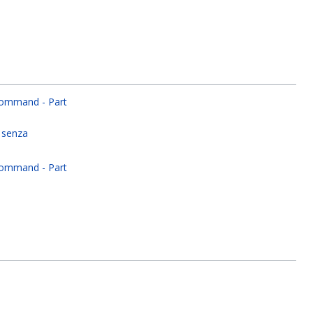
Command - Part
 senza
Command - Part