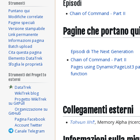
Episodi
Strumenti
Puntano qui
Chain of Command - Part II
Modifiche correlate
Pagine speciali
Pagine che portano qu
Versione stampabile
Link permanente
Informazioni pagina
Batch upload
Episodi di The Next Generation
Cita questa pagina
Elemento DataTrek
Chain of Command - Part II
Sfoglia le proprietà
Pages using DynamicPageList3 pa
function
Strumenti del Progetto
esterni
DataTrek
WikiTrek blog
Progetto WikiTrek
su GitPull
Collegamenti esterni
Organizzazione su
GitHub
Pagina Facebook
Tohvun III
, Memory Alpha (ricer
Account Twitter
Canale Telegram