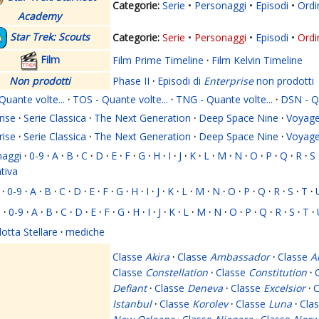
Serie
Personaggi
Episodi
Ordi
Academy
Star Trek: Scouts
Serie
Personaggi
Episodi
Ordi
Film
Film Prime Timeline
·
Film Kelvin Timeline
Non prodotti
Phase II
·
Episodi di
Enterprise
non prodotti
Quante volte...
·
TOS - Quante volte...
·
TNG - Quante volte...
·
DSN - Qu
rise
·
Serie Classica
·
The Next Generation
·
Deep Space Nine
·
Voyage
rise
·
Serie Classica
·
The Next Generation
·
Deep Space Nine
·
Voyage
naggi
·
0-9
·
A
·
B
·
C
·
D
·
E
·
F
·
G
·
H
·
I
·
J
·
K
·
L
·
M
·
N
·
O
·
P
·
Q
·
R
·
S
ativa
·
0-9
·
A
·
B
·
C
·
D
·
E
·
F
·
G
·
H
·
I
·
J
·
K
·
L
·
M
·
N
·
O
·
P
·
Q
·
R
·
S
·
T
·
i
·
0-9
·
A
·
B
·
C
·
D
·
E
·
F
·
G
·
H
·
I
·
J
·
K
·
L
·
M
·
N
·
O
·
P
·
Q
·
R
·
S
·
T
·
lotta Stellare
·
mediche
Classe
Akira
·
Classe
Ambassador
·
Classe
A
Classe
Constellation
·
Classe
Constitution
·
Defiant
·
Classe
Deneva
·
Classe
Excelsior
·
C
Istanbul
·
Classe
Korolev
·
Classe
Luna
·
Cla