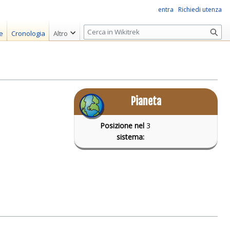
entra
Richiedi utenza
R
e
Cronologia
Altro
i
c
e
r
c
Pianeta
a
Posizione nel
3
sistema: