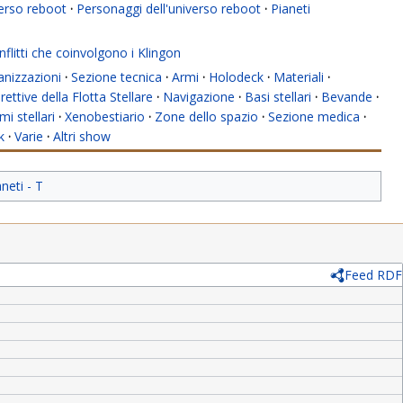
verso reboot
·
Personaggi dell'universo reboot
·
Pianeti
flitti che coinvolgono i Klingon
anizzazioni
·
Sezione tecnica
·
Armi
·
Holodeck
·
Materiali
·
rettive della Flotta Stellare
·
Navigazione
·
Basi stellari
·
Bevande
·
mi stellari
·
Xenobestiario
·
Zone dello spazio
·
Sezione medica
·
k
·
Varie
·
Altri show
neti - T
Feed RDF