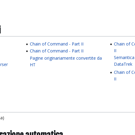
i
Chain of Command - Part II
Chain of 
II
Chain of Command - Part II
Semantica
Pagine originariamente convertite da
DataTrek
rser
HT
Chain of 
II
ca)