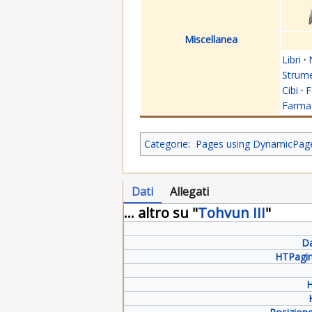
Miscellanea
Libri
·
Strume
Cibi
·
F
Farmac
Categorie
:
Pages using DynamicPageL
Dati
Allegati
... altro su "
Tohvun III
"
Da
HTPagin
H