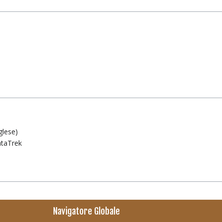
glese)
ataTrek
Navigatore Globale