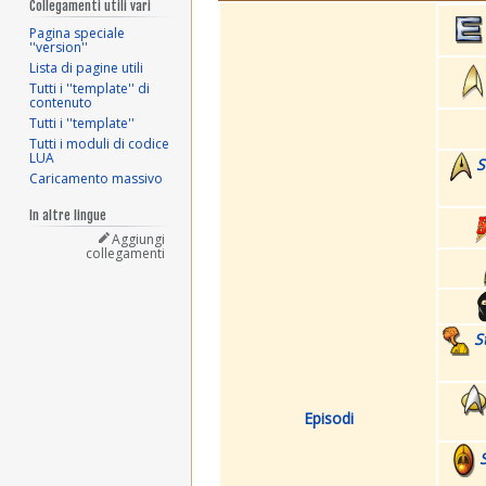
Collegamenti utili vari
Pagina speciale
''version''
Lista di pagine utili
Tutti i ''template'' di
contenuto
Tutti i ''template''
Tutti i moduli di codice
LUA
S
Caricamento massivo
In altre lingue
Aggiungi
collegamenti
S
Episodi