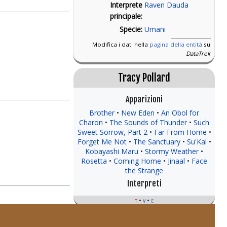
Interprete
Raven Dauda
principale:
Specie:
Umani
Modifica i dati nella
pagina della entità
su
DataTrek
Tracy Pollard
Apparizioni
Brother
New Eden
An Obol for
Charon
The Sounds of Thunder
Such
Sweet Sorrow, Part 2
Far From Home
Forget Me Not
The Sanctuary
Su'Kal
Kobayashi Maru
Stormy Weather
Rosetta
Coming Home
Jinaal
Face
the Strange
Interpreti
t
v
e