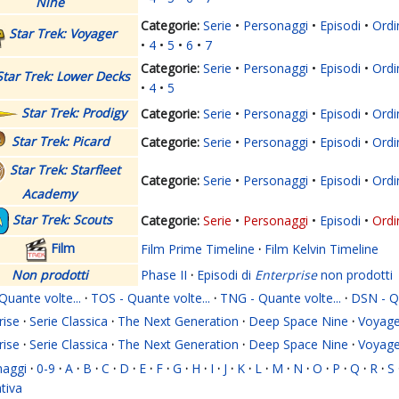
Nine
Serie
Personaggi
Episodi
Ordi
Star Trek: Voyager
4
5
6
7
Serie
Personaggi
Episodi
Ordi
Star Trek: Lower Decks
4
5
Star Trek: Prodigy
Serie
Personaggi
Episodi
Ordi
Star Trek: Picard
Serie
Personaggi
Episodi
Ordi
Star Trek: Starfleet
Serie
Personaggi
Episodi
Ordi
Academy
Star Trek: Scouts
Serie
Personaggi
Episodi
Ordi
Film
Film Prime Timeline
·
Film Kelvin Timeline
Non prodotti
Phase II
·
Episodi di
Enterprise
non prodotti
Quante volte...
·
TOS - Quante volte...
·
TNG - Quante volte...
·
DSN - Qu
rise
·
Serie Classica
·
The Next Generation
·
Deep Space Nine
·
Voyage
rise
·
Serie Classica
·
The Next Generation
·
Deep Space Nine
·
Voyage
naggi
·
0-9
·
A
·
B
·
C
·
D
·
E
·
F
·
G
·
H
·
I
·
J
·
K
·
L
·
M
·
N
·
O
·
P
·
Q
·
R
·
S
ativa