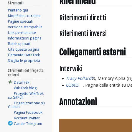
Riferimenti
Strumenti
Puntano qui
Modifiche correlate
Riferimenti diretti
Pagine speciali
Versione stampabile
Riferimenti inversi
Link permanente
Informazioni pagina
Batch upload
Cita questa pagina
Collegamenti esterni
Elemento DataTrek
Sfoglia le proprietà
Interwiki
Strumenti del Progetto
esterni
Tracy Pollard
, Memory Alpha (in
DataTrek
Q5805
, Pagina della entità su D
WikiTrek blog
Progetto WikiTrek
su GitPull
Annotazioni
Organizzazione su
GitHub
Pagina Facebook
Account Twitter
Canale Telegram