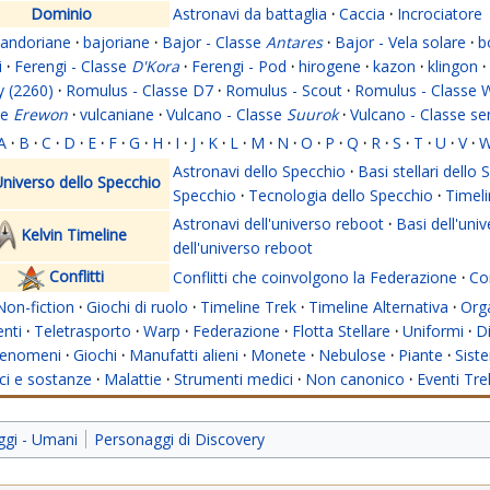
Dominio
Astronavi da battaglia
·
Caccia
·
Incrociatore
andoriane
·
bajoriane
·
Bajor - Classe
Antares
·
Bajor - Vela solare
·
b
i
·
Ferengi - Classe
D'Kora
·
Ferengi - Pod
·
hirogene
·
kazon
·
klingon
·
y (2260)
·
Romulus - Classe D7
·
Romulus - Scout
·
Romulus - Classe 
se
Erewon
·
vulcaniane
·
Vulcano - Classe
Suurok
·
Vulcano - Classe s
A
·
B
·
C
·
D
·
E
·
F
·
G
·
H
·
I
·
J
·
K
·
L
·
M
·
N
·
O
·
P
·
Q
·
R
·
S
·
T
·
U
·
V
·
Astronavi dello Specchio
·
Basi stellari dello
niverso dello Specchio
Specchio
·
Tecnologia dello Specchio
·
Timeli
Astronavi dell'universo reboot
·
Basi dell'uni
Kelvin Timeline
dell'universo reboot
Conflitti
Conflitti che coinvolgono la Federazione
·
Con
Non-fiction
·
Giochi di ruolo
·
Timeline Trek
·
Timeline Alternativa
·
Org
nti
·
Teletrasporto
·
Warp
·
Federazione
·
Flotta Stellare
·
Uniformi
·
Di
enomeni
·
Giochi
·
Manufatti alieni
·
Monete
·
Nebulose
·
Piante
·
Siste
i e sostanze
·
Malattie
·
Strumenti medici
·
Non canonico
·
Eventi Tre
gi - Umani
Personaggi di Discovery