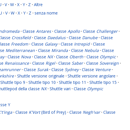
U
·
V
·
W
·
X
·
Y
·
Z
·
Altre
U
·
V
·
W
·
X
·
Y
·
Z
·
senza nome
ndromeda
·
Classe
Antares
·
Classe
Apollo
·
Classe
Challenger
·
Classe
Crossfield
·
Classe
Daedalus
·
Classe
Danube
·
Classe
lasse
Freedom
·
Classe
Galaxy
·
Classe
Intrepid
·
Classe
sse
Mediterranean
·
Classe
Miranda
·
Classe
Nebula
·
Classe
ay
·
Classe
Nova
·
Classe
NX
·
Classe
Oberth
·
Classe
Olympic
·
sse
Renaissance
·
Classe
Rigel
·
Classe
Saber
·
Classe
Sovereign
·
eamrunner
·
Classe
Surak
·
Classe
Sydney
·
Classe
Venture
·
rkshire
·
Shuttle versione originale
·
Shuttle versione angolare
·
Shuttle tipo 9
·
Shuttle tipo 10
·
Shuttle tipo 11
·
Shuttle tipo 15
·
huttlepod della classe
NX
·
Shuttle vari
·
Classe
Olympic
asse Y
't'inga
·
Classe
K'Vort
(Bird of Prey)
·
Classe
Negh'var
·
Classe