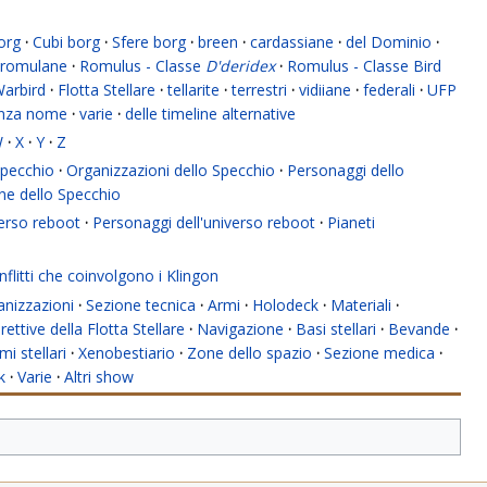
org
·
Cubi borg
·
Sfere borg
·
breen
·
cardassiane
·
del Dominio
·
romulane
·
Romulus - Classe
D'deridex
·
Romulus - Classe Bird
Warbird
·
Flotta Stellare
·
tellarite
·
terrestri
·
vidiiane
·
federali
·
UFP
enza nome
·
varie
·
delle timeline alternative
W
·
X
·
Y
·
Z
 Specchio
·
Organizzazioni dello Specchio
·
Personaggi dello
ne dello Specchio
verso reboot
·
Personaggi dell'universo reboot
·
Pianeti
flitti che coinvolgono i Klingon
anizzazioni
·
Sezione tecnica
·
Armi
·
Holodeck
·
Materiali
·
rettive della Flotta Stellare
·
Navigazione
·
Basi stellari
·
Bevande
·
mi stellari
·
Xenobestiario
·
Zone dello spazio
·
Sezione medica
·
k
·
Varie
·
Altri show