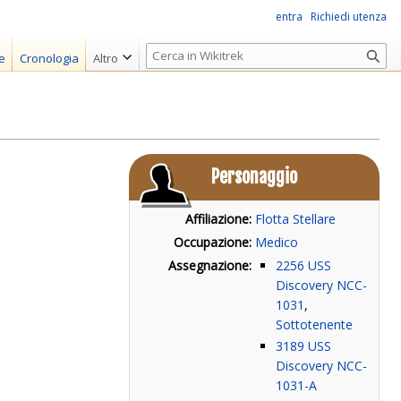
entra
Richiedi utenza
R
e
Cronologia
Altro
i
c
e
r
c
Personaggio
a
Affiliazione:
Flotta Stellare
Occupazione:
Medico
Assegnazione:
2256
USS
Discovery NCC-
1031
,
Sottotenente
3189
USS
Discovery NCC-
1031-A