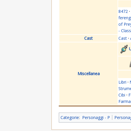
8472
·
fereng
of Pre
- Clas
Cast
Cast
·
U
Miscellanea
Libri
·
Strume
Cibi
·
F
Farmac
Categorie
:
Personaggi - P
Personag