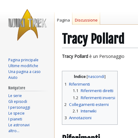
Pagina
Discussione
Tracy Pollard
Vai
Vai
Tracy Pollard
è un Personaggio
Pagina principale
alla
alla
Ultime modifiche
navigazione
ricerca
Una pagina a caso
Indice
Aiuto
1
Riferimenti
Navigatore
1.1
Riferimenti diretti
Le serie
1.2
Riferimenti inversi
Gli episodi
2
Collegamenti esterni
I personaggi
2.1
Interwiki
Le specie
3
Annotazioni
I pianeti
Le astronavi
altro…