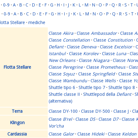
·
0-9
·
A
·
B
·
C
·
D
·
E
·
F
·
G
·
H
·
I
·
J
·
K
·
L
·
M
·
N
·
O
·
P
·
Q
·
R
·
S
·
T
·
i
·
0-9
·
A
·
B
·
C
·
D
·
E
·
F
·
G
·
H
·
I
·
J
·
K
·
L
·
M
·
N
·
O
·
P
·
Q
·
R
·
S
·
T
·
lotta Stellare
·
mediche
Classe
Akira
·
Classe
Ambassador
·
Classe
A
Classe
Constellation
·
Classe
Constitution
·
Defiant
·
Classe
Deneva
·
Classe
Excelsior
·
C
Istanbul
·
Classe
Korolev
·
Classe
Luna
·
Cla
New Orleans
·
Classe
Niagara
·
Classe
Norw
Flotta Stellare
Classe
Peregrine
·
Classe
Prometheus
·
Cla
Classe
Soyuz
·
Classe
Springfield
·
Classe
St
Classe
Wambundu
·
Classe
Wells
·
Classe
Yo
Shuttle tipo 6
·
Shuttle tipo 7
·
Shuttle tipo 8
·
Shuttle classe II
·
Shuttlepod della
Defiant
·
S
(alternativa)
Terra
Classe DY-100
·
Classe DY-500
·
Classe J
·
Cl
Classe
B'rel
·
Classe
D5
·
Classe
D7
·
Classe
K
Klingon
Vor'cha
Cardassia
Classe
Galor
·
Classe
Hideki
·
Classe
Keldon