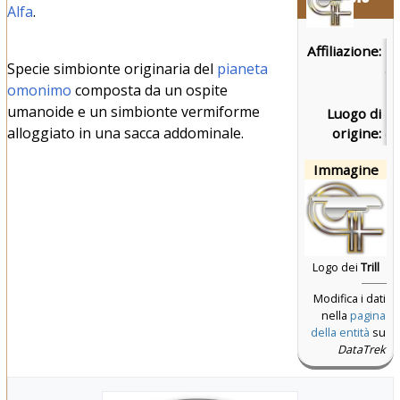
Alfa
.
Affiliazione:
Fe
Specie simbionte originaria del
pianeta
de
omonimo
composta da un ospite
Un
umanoide e un simbionte vermiforme
Luogo di
Tr
alloggiato in una sacca addominale.
origine:
(p
Immagine
Logo dei
Trill
Modifica i dati
nella
pagina
della entità
su
DataTrek