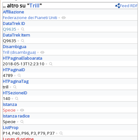
... altro su "
Trill
"
Feed RDF
Affiliazione
Federazione dei Pianeti Uniti
+
DataTrek ID
Q9635
+
DataTrek Item
Q9635
+
Disambigua
Trill (disambigua)
+
HTPaginaElaboarata
2018-05-13T12:23:10
+
HTPaginaID
4789
+
HTPaginaTag
trill
+
HTSezioneID
140
+
Istanza
Specie
+
Istanza radice
Specie
+
ListProp
P14, P40, P96, P3, P79, P37
+
Luogo di origine