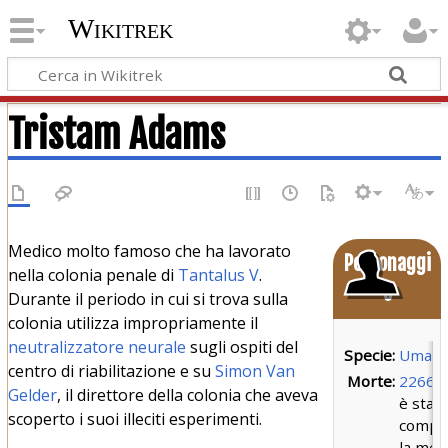
Wikitrek
Tristam Adams
Medico molto famoso che ha lavorato
Personaggi
nella colonia penale di
Tantalus V
.
o
Durante il periodo in cui si trova sulla
colonia utilizza impropriamente il
neutralizzatore neurale
sugli ospiti del
Specie:
Uman
centro di riabilitazione e su
Simon Van
Morte:
2266
q
Gelder
, il direttore della colonia che aveva
è stat
scoperto i suoi illeciti esperimenti.
compl
la men