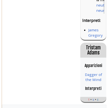
neutra
neural
Interpreti:
James
Gregory
Tristam
Adams
Apparizioni
Dagger of
the Mind
Interpreti
t
v
e