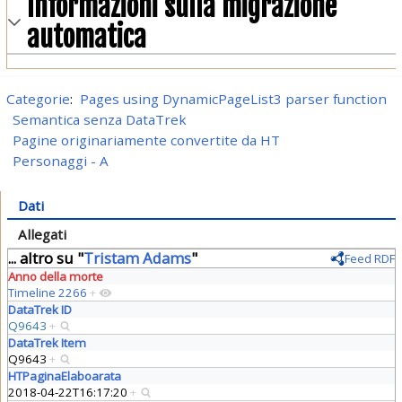
Informazioni sulla migrazione
automatica
Categorie
:
Pages using DynamicPageList3 parser function
Semantica senza DataTrek
Pagine originariamente convertite da HT
Personaggi - A
Dati
Allegati
... altro su "
Tristam Adams
"
Feed RDF
Anno della morte
Timeline 2266
+
DataTrek ID
Q9643
+
DataTrek Item
Q9643
+
HTPaginaElaboarata
2018-04-22T16:17:20
+