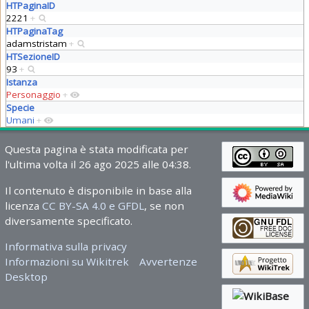
HTPaginaID
2221
+
HTPaginaTag
adamstristam
+
HTSezioneID
93
+
Istanza
Personaggio
+
Specie
Umani
+
Questa pagina è stata modificata per
l'ultima volta il 26 ago 2025 alle 04:38.
Il contenuto è disponibile in base alla
licenza
CC BY-SA 4.0 e GFDL
, se non
diversamente specificato.
Informativa sulla privacy
Informazioni su Wikitrek
Avvertenze
Desktop