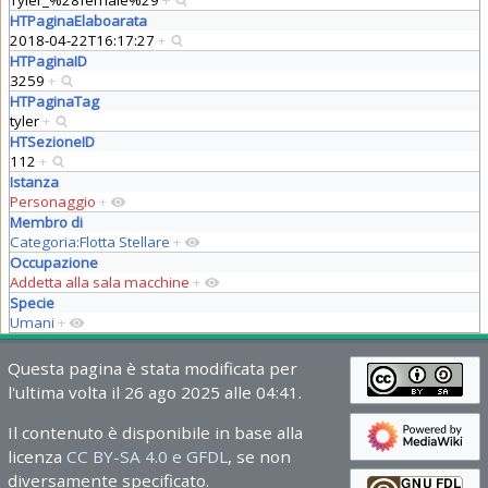
HTPaginaElaboarata
2018-04-22T16:17:27
+
HTPaginaID
3259
+
HTPaginaTag
tyler
+
HTSezioneID
112
+
Istanza
Personaggio
+
Membro di
Categoria:Flotta Stellare
+
Occupazione
Addetta alla sala macchine
+
Specie
Umani
+
Questa pagina è stata modificata per
l'ultima volta il 26 ago 2025 alle 04:41.
Il contenuto è disponibile in base alla
licenza
CC BY-SA 4.0 e GFDL
, se non
diversamente specificato.