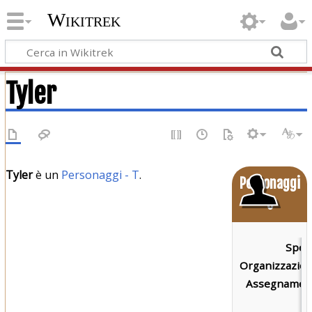
Wikitrek
Tyler
Tyler
è un
Personaggi - T
.
Personaggi
o
Speci
Organizzazion
Assegnament