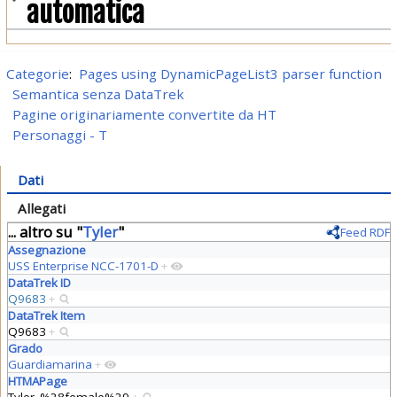
automatica
Categorie
:
Pages using DynamicPageList3 parser function
Semantica senza DataTrek
Pagine originariamente convertite da HT
Personaggi - T
Dati
Allegati
... altro su "
Tyler
"
Feed RDF
Assegnazione
USS Enterprise NCC-1701-D
+
DataTrek ID
Q9683
+
DataTrek Item
Q9683
+
Grado
Guardiamarina
+
HTMAPage
Tyler_%28female%29
+