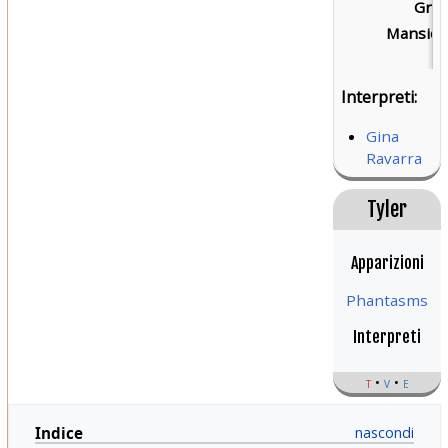
Grad
Mansion
Interpreti:
Gina
Ravarra
Tyler
Apparizioni
Phantasms
Interpreti
t
v
e
Indice