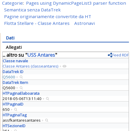
Categorie
:
Pages using DynamicPageList3 parser function
Semantica senza DataTrek
Pagine originariamente convertite da HT
Flotta Stellare - Classe Antares
Astronavi
Dati
Allegati
... altro su "
USS Antares
"
Feed RDF
Classe navale
Classe Antares (classeantares)
+
DataTrek ID
Q5600
+
DataTrek Item
Q5600
+
HTPaginaElaboarata
2018-05-06T13:11:40
+
HTPaginaID
650
+
HTPaginaTag
assfkantaresantares
+
HTSezioneID