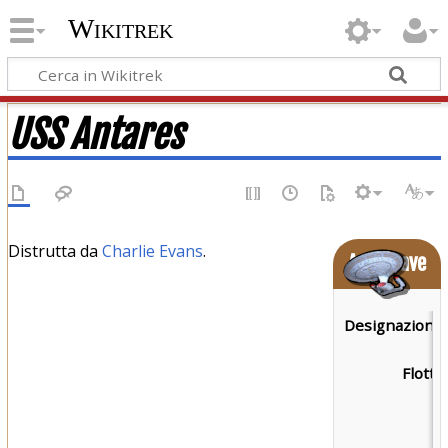
Wikitrek
USS Antares
Distrutta da
Charlie Evans
.
Astronave
Designazione:
Flotta: