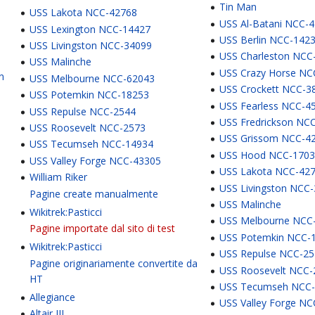
Tin Man
USS Lakota NCC-42768
USS Al-Batani NCC-
USS Lexington NCC-14427
USS Berlin NCC-142
USS Livingston NCC-34099
USS Charleston NCC
USS Malinche
USS Crazy Horse NC
on
USS Melbourne NCC-62043
USS Crockett NCC-3
USS Potemkin NCC-18253
USS Fearless NCC-4
USS Repulse NCC-2544
USS Fredrickson NC
USS Roosevelt NCC-2573
USS Grissom NCC-4
USS Tecumseh NCC-14934
USS Hood NCC-170
USS Valley Forge NCC-43305
USS Lakota NCC-42
William Riker
USS Livingston NCC
Pagine create manualmente
USS Malinche
Wikitrek:Pasticci
USS Melbourne NCC
Pagine importate dal sito di test
USS Potemkin NCC-
Wikitrek:Pasticci
USS Repulse NCC-2
Pagine originariamente convertite da
USS Roosevelt NCC-
HT
USS Tecumseh NCC
Allegiance
USS Valley Forge N
Altair III