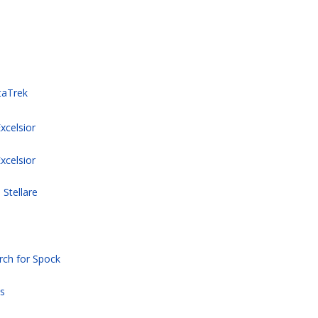
taTrek
xcelsior
xcelsior
 Stellare
arch for Spock
ts