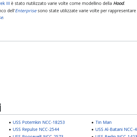
ek III
è stato riutilizzato varie volte come modellino della
Hood
.
co dell'
Enterprise
sono state utilizzate varie volte per rappresentare 
se
.
i
USS Potemkin NCC-18253
Tin Man
USS Repulse NCC-2544
USS Al-Batani NCC-
USS Roosevelt NCC-2573
USS Berlin NCC-142