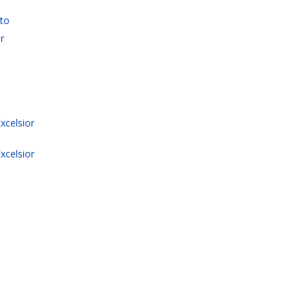
uto
r
xcelsior
xcelsior