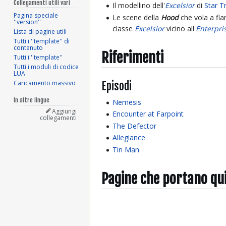
Collegamenti utili vari
Il modellino dell'
Excelsior
di
Star Tr
Pagina speciale
Le scene della
Hood
che vola a fian
''version''
classe
Excelsior
vicino all'
Enterpri
Lista di pagine utili
Tutti i ''template'' di
contenuto
Riferimenti
Tutti i ''template''
Tutti i moduli di codice
LUA
Episodi
Caricamento massivo
In altre lingue
Nemesis
Aggiungi
Encounter at Farpoint
collegamenti
The Defector
Allegiance
Tin Man
Pagine che portano qu