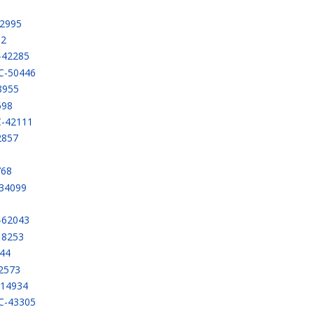
42995
32
-42285
C-50446
8955
598
C-42111
2857
3
768
-34099
-62043
18253
544
2573
-14934
CC-43305