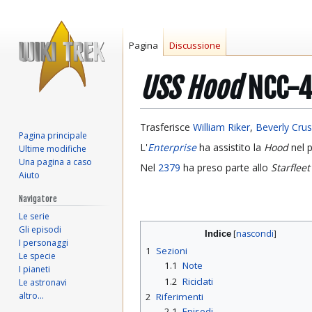
Pagina
Discussione
USS Hood
NCC-4
Vai
Vai
Trasferisce
William Riker
,
Beverly Cru
Pagina principale
alla
alla
L'
Enterprise
ha assistito la
Hood
nel 
Ultime modifiche
navigazione
ricerca
Una pagina a caso
Nel
2379
ha preso parte allo
Starflee
Aiuto
Navigatore
Le serie
Gli episodi
Indice
I personaggi
1
Sezioni
Le specie
1.1
Note
I pianeti
1.2
Riciclati
Le astronavi
altro…
2
Riferimenti
2.1
Episodi