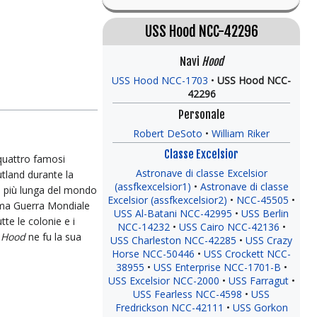
USS Hood NCC-42296
Navi
Hood
USS Hood NCC-1703
USS Hood NCC-
42296
Personale
Robert DeSoto
William Riker
Classe Excelsior
 quattro famosi
Astronave di classe Excelsior
tland durante la
(assfkexcelsior1)
Astronave di classe
ra più lunga del mondo
Excelsior (assfkexcelsior2)
NCC-45505
ima Guerra Mondiale
USS Al-Batani NCC-42995
USS Berlin
te le colonie e i
NCC-14232
USS Cairo NCC-42136
a
Hood
ne fu la sua
USS Charleston NCC-42285
USS Crazy
Horse NCC-50446
USS Crockett NCC-
38955
USS Enterprise NCC-1701-B
USS Excelsior NCC-2000
USS Farragut
USS Fearless NCC-4598
USS
Fredrickson NCC-42111
USS Gorkon