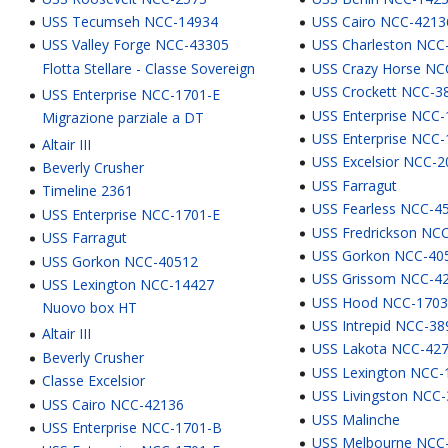
USS Tecumseh NCC-14934
USS Cairo NCC-4213
USS Valley Forge NCC-43305
USS Charleston NCC
Flotta Stellare - Classe Sovereign
USS Crazy Horse NC
USS Crockett NCC-3
USS Enterprise NCC-1701-E
USS Enterprise NCC
Migrazione parziale a DT
USS Enterprise NCC-
Altair III
USS Excelsior NCC-2
Beverly Crusher
USS Farragut
Timeline 2361
USS Fearless NCC-4
USS Enterprise NCC-1701-E
USS Fredrickson NC
USS Farragut
USS Gorkon NCC-40
USS Gorkon NCC-40512
USS Grissom NCC-4
USS Lexington NCC-14427
USS Hood NCC-170
Nuovo box HT
USS Intrepid NCC-38
Altair III
USS Lakota NCC-42
Beverly Crusher
USS Lexington NCC-
Classe Excelsior
USS Livingston NCC
USS Cairo NCC-42136
USS Malinche
USS Enterprise NCC-1701-B
USS Melbourne NCC