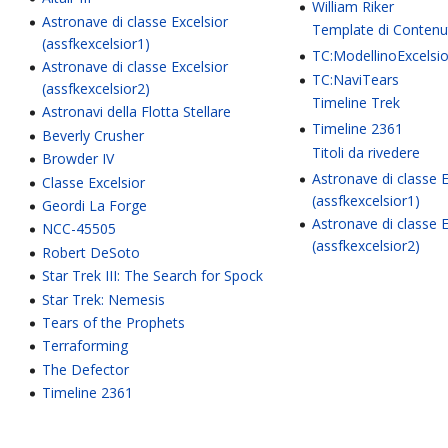
William Riker
Astronave di classe Excelsior
Template di Conten
(assfkexcelsior1)
TC:ModellinoExcelsio
Astronave di classe Excelsior
TC:NaviTears
(assfkexcelsior2)
Timeline Trek
Astronavi della Flotta Stellare
Timeline 2361
Beverly Crusher
Titoli da rivedere
Browder IV
Astronave di classe E
Classe Excelsior
(assfkexcelsior1)
Geordi La Forge
Astronave di classe E
NCC-45505
(assfkexcelsior2)
Robert DeSoto
Star Trek III: The Search for Spock
Star Trek: Nemesis
Tears of the Prophets
Terraforming
The Defector
Timeline 2361