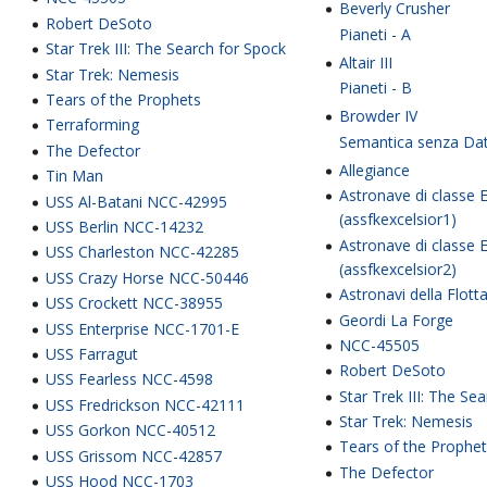
Beverly Crusher
Robert DeSoto
Pianeti - A
Star Trek III: The Search for Spock
Altair III
Star Trek: Nemesis
Pianeti - B
Tears of the Prophets
Browder IV
Terraforming
Semantica senza Da
The Defector
Allegiance
Tin Man
Astronave di classe E
USS Al-Batani NCC-42995
(assfkexcelsior1)
USS Berlin NCC-14232
Astronave di classe E
USS Charleston NCC-42285
(assfkexcelsior2)
USS Crazy Horse NCC-50446
Astronavi della Flotta
USS Crockett NCC-38955
Geordi La Forge
USS Enterprise NCC-1701-E
NCC-45505
USS Farragut
Robert DeSoto
USS Fearless NCC-4598
Star Trek III: The Se
USS Fredrickson NCC-42111
Star Trek: Nemesis
USS Gorkon NCC-40512
Tears of the Prophe
USS Grissom NCC-42857
The Defector
USS Hood NCC-1703