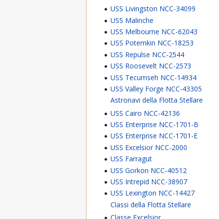
USS Livingston NCC-34099
USS Malinche
USS Melbourne NCC-62043
USS Potemkin NCC-18253
USS Repulse NCC-2544
USS Roosevelt NCC-2573
USS Tecumseh NCC-14934
USS Valley Forge NCC-43305
Astronavi della Flotta Stellare
USS Cairo NCC-42136
USS Enterprise NCC-1701-B
USS Enterprise NCC-1701-E
USS Excelsior NCC-2000
USS Farragut
USS Gorkon NCC-40512
USS Intrepid NCC-38907
USS Lexington NCC-14427
Classi della Flotta Stellare
Classe Excelsior