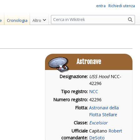
entra
Richiedi utenza
R
e
Cronologia
Altro
i
c
e
r
c
Astronave
a
Designazione:
USS Hood
NCC-
42296
Tipo registro:
NCC
Numero registro:
42296
Flotta:
Astronavi della
Flotta Stellare
Classe:
Excelsior
Ufficiale
Capitano
Robert
comandante:
DeSoto