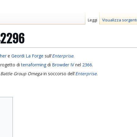
Leggi
Visualizza sorgent
2296
sher
e
Geordi La Forge
sull'
Enterprise
.
progetto di
terraforming
di
Browder IV
nel
2366
.
t Battle Group Omega
in soccorso dell'
Enterprise
.