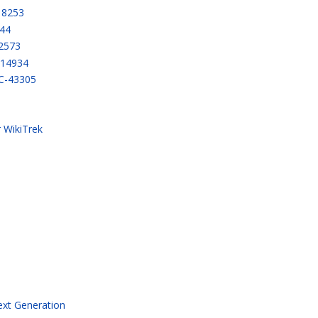
18253
544
2573
-14934
CC-43305
r WikiTrek
ext Generation