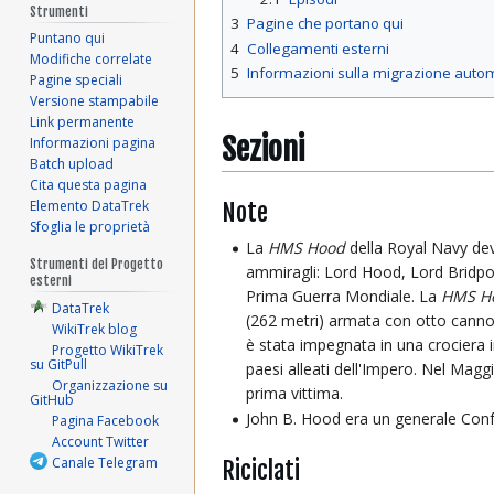
Strumenti
3
Pagine che portano qui
Puntano qui
4
Collegamenti esterni
Modifiche correlate
5
Informazioni sulla migrazione auto
Pagine speciali
Versione stampabile
Link permanente
Sezioni
Informazioni pagina
Batch upload
Cita questa pagina
Note
Elemento DataTrek
Sfoglia le proprietà
La
HMS Hood
della Royal Navy dev
Strumenti del Progetto
ammiragli: Lord Hood, Lord Bridpo
esterni
Prima Guerra Mondiale. La
HMS H
DataTrek
(262 metri) armata con otto canno
WikiTrek blog
è stata impegnata in una crociera i
Progetto WikiTrek
su GitPull
paesi alleati dell'Impero. Nel Magg
Organizzazione su
prima vittima.
GitHub
John B. Hood era un generale Conf
Pagina Facebook
Account Twitter
Canale Telegram
Riciclati