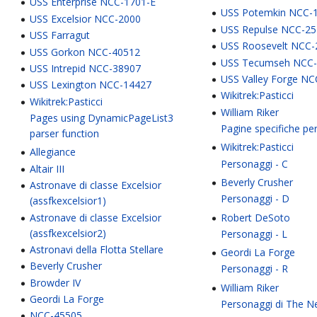
USS Enterprise NCC-1701-E
USS Potemkin NCC-
USS Excelsior NCC-2000
USS Repulse NCC-2
USS Farragut
USS Roosevelt NCC-
USS Gorkon NCC-40512
USS Tecumseh NCC
USS Intrepid NCC-38907
USS Valley Forge N
USS Lexington NCC-14427
Wikitrek:Pasticci
Wikitrek:Pasticci
William Riker
Pages using DynamicPageList3
Pagine specifiche pe
parser function
Wikitrek:Pasticci
Allegiance
Personaggi - C
Altair III
Beverly Crusher
Astronave di classe Excelsior
Personaggi - D
(assfkexcelsior1)
Robert DeSoto
Astronave di classe Excelsior
(assfkexcelsior2)
Personaggi - L
Astronavi della Flotta Stellare
Geordi La Forge
Beverly Crusher
Personaggi - R
Browder IV
William Riker
Geordi La Forge
Personaggi di The N
NCC-45505