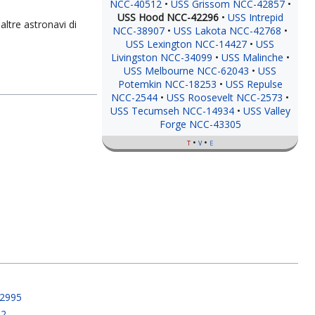
NCC-40512
USS Grissom NCC-42857
USS Hood NCC-42296
USS Intrepid
altre astronavi di
NCC-38907
USS Lakota NCC-42768
USS Lexington NCC-14427
USS
Livingston NCC-34099
USS Malinche
USS Melbourne NCC-62043
USS
Potemkin NCC-18253
USS Repulse
NCC-2544
USS Roosevelt NCC-2573
USS Tecumseh NCC-14934
USS Valley
Forge NCC-43305
t
v
e
42995
32