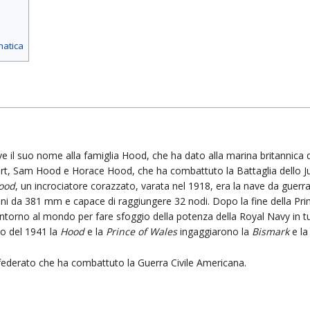
matica
e il suo nome alla famiglia Hood, che ha dato alla marina britannica
rt, Sam Hood e Horace Hood, che ha combattuto la Battaglia dello Ju
ood
, un incrociatore corazzato, varata nel 1918, era la nave da guer
ni da 381 mm e capace di raggiungere 32 nodi. Dopo la fine della Pr
ntorno al mondo per fare sfoggio della potenza della Royal Navy in tut
io del 1941 la
Hood
e la
Prince of Wales
ingaggiarono la
Bismark
e l
ederato che ha combattuto la Guerra Civile Americana.