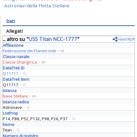
Astronavi della Flotta Stellare
Dati
Allegati
... altro su "
USS Titan NCC-1777
"
Feed RDF
Affiliazione
Federazione dei Pianeti Uniti
+
Classe navale
Classe Shangri-La
+
DataTrek ID
Q11717
+
DataTrek Item
Q11717
+
Istanza
Nave Stellare
+
Istanza radice
Astronave
+
ListProp
P14, P88, P52, P132, P98, P26, P37
+
Nome
Titan
+
Numero di registro