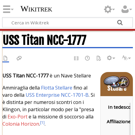
Wikitrek
USS Titan NCC-1777
USS Titan NCC-1777
è un Nave Stellare
Nave
Ammiraglia della
Flotta Stellare
fino al
Stellare
varo della
USS Enterprise NCC-1701-B
. Si
è distinta per numerosi scontri con i
In tedesco:
Klingon, in particolar modo per la "presa
di
Exo-Port
e la missione di soccorso alla
Affiliazione:
[
1
]
Colonia Horizon
.
.