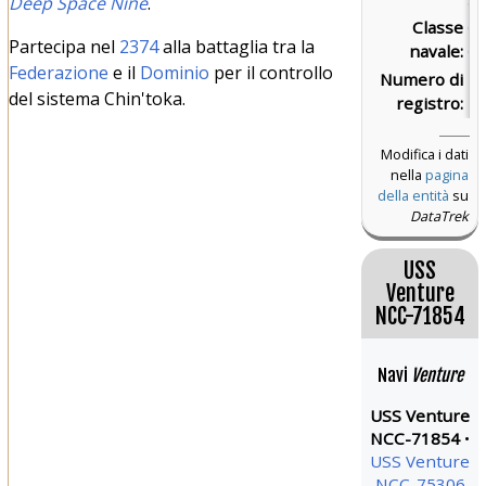
Deep Space Nine
.
Classe
Cl
Partecipa nel
2374
alla battaglia tra la
navale:
Ga
Federazione
e il
Dominio
per il controllo
Numero di
N
del sistema Chin'toka.
registro:
Modifica i dati
nella
pagina
della entità
su
DataTrek
USS
Venture
NCC-71854
Navi
Venture
USS Venture
NCC-71854
USS Venture
NCC-75306