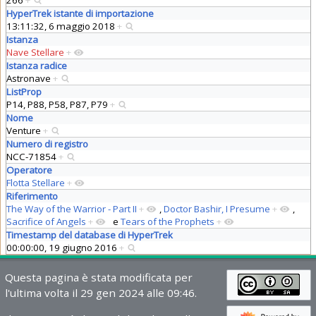
HyperTrek istante di importazione
13:11:32, 6 maggio 2018
+
Istanza
Nave Stellare
+
Istanza radice
Astronave
+
ListProp
P14, P88, P58, P87, P79
+
Nome
Venture
+
Numero di registro
NCC-71854
+
Operatore
Flotta Stellare
+
Riferimento
The Way of the Warrior - Part II
+
,
Doctor Bashir, I Presume
+
,
Sacrifice of Angels
+
e
Tears of the Prophets
+
Timestamp del database di HyperTrek
00:00:00, 19 giugno 2016
+
Questa pagina è stata modificata per
l'ultima volta il 29 gen 2024 alle 09:46.