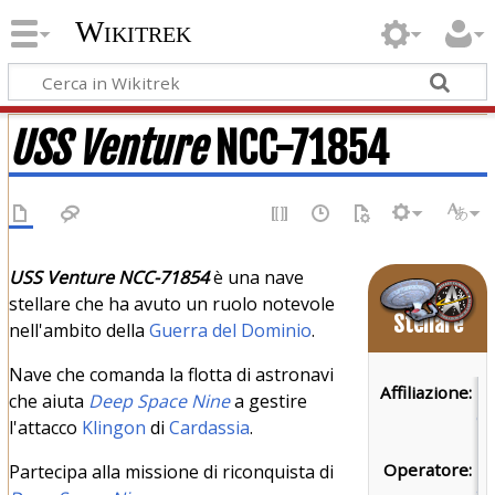
Wikitrek
USS Venture
NCC-71854
USS Venture NCC-71854
è una nave
Nave
stellare che ha avuto un ruolo notevole
Stellare
nell'ambito della
Guerra del Dominio
.
Nave che comanda la flotta di astronavi
Affiliazione:
Fe
che aiuta
Deep Space Nine
a gestire
de
l'attacco
Klingon
di
Cardassia
.
Un
Operatore:
Fl
Partecipa alla missione di riconquista di
St