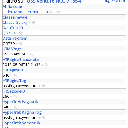
... altro su "
USS Venture NCC-71854
"
Feed RDF
Affiliazione
Federazione dei Pianeti Uniti
+
Classe navale
Classe Galaxy
+
DataTrek ID
Q5779
+
DataTrek Item
Q5779
+
HTMAPage
USS_Venture
+
HTPaginaElaboarata
2018-05-06T13:11:32
+
HTPaginaID
540
+
HTPaginaTag
assfkgalaxyventure
+
HTSezioneID
266
+
HyperTrek Pagina ID
540
+
HyperTrek Pagina Tag
assfkgalaxyventure
+
HyperTrek Sezione ID
266
+