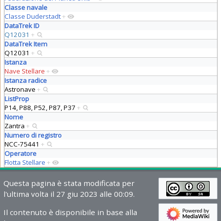
Classe navale
Classe Duderstadt
+
DataTrek ID
Q12031
+
DataTrek Item
Q12031
+
Istanza
Nave Stellare
+
Istanza radice
Astronave
+
ListProp
P14, P88, P52, P87, P37
+
Nome
Zantra
+
Numero di registro
NCC-75441
+
Operatore
Flotta Stellare
+
Questa pagina è stata modificata per
l'ultima volta il 27 giu 2023 alle 00:09.
Il contenuto è disponibile in base alla