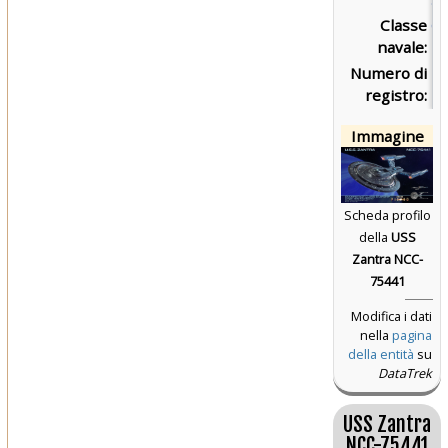
Classe
Cl
navale:
Du
Numero di
N
registro:
Immagine
Scheda profilo
della
USS
Zantra NCC-
75441
Modifica i dati
nella
pagina
della entità
su
DataTrek
USS Zantra
NCC-75441