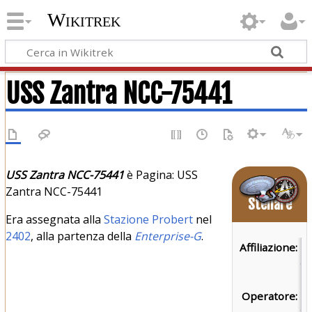
Wikitrek
USS Zantra NCC-75441
USS Zantra NCC-75441
è Pagina: USS
Nave
Zantra NCC-75441
Stellare
Era assegnata alla
Stazione Probert
nel
2402
, alla partenza della
Enterprise-G
.
Affiliazione:
Fe
de
Un
Operatore:
Fl
St