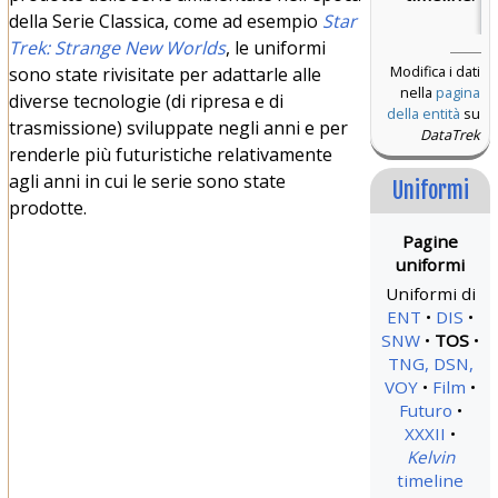
2
della Serie Classica, come ad esempio
Star
Trek: Strange New Worlds
, le uniformi
Modifica i dati
sono state rivisitate per adattarle alle
nella
pagina
diverse tecnologie (di ripresa e di
della entità
su
trasmissione) sviluppate negli anni e per
DataTrek
renderle più futuristiche relativamente
agli anni in cui le serie sono state
Uniformi
prodotte.
Uniformi di
ENT
DIS
SNW
TOS
TNG, DSN,
VOY
Film
Futuro
XXXII
Kelvin
timeline