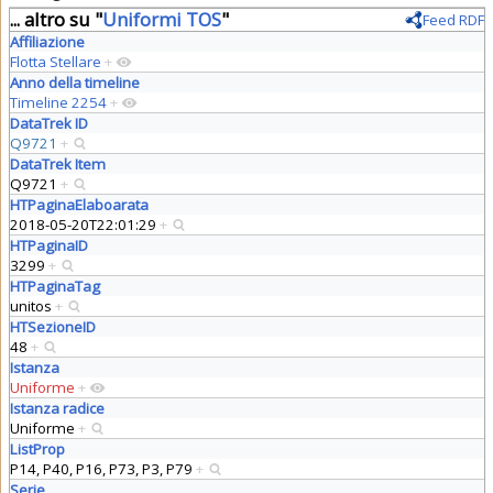
... altro su "
Uniformi TOS
"
Feed RDF
Affiliazione
Flotta Stellare
+
Anno della timeline
Timeline 2254
+
DataTrek ID
Q9721
+
DataTrek Item
Q9721
+
HTPaginaElaboarata
2018-05-20T22:01:29
+
HTPaginaID
3299
+
HTPaginaTag
unitos
+
HTSezioneID
48
+
Istanza
Uniforme
+
Istanza radice
Uniforme
+
ListProp
P14, P40, P16, P73, P3, P79
+
Serie