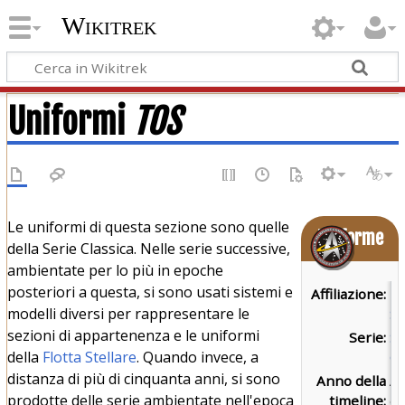
Wikitrek
Uniformi
TOS
Le uniformi di questa sezione sono quelle
Uniforme
della Serie Classica. Nelle serie successive,
ambientate per lo più in epoche
posteriori a questa, si sono usati sistemi e
Affiliazione:
Fl
modelli diversi per rappresentare le
St
sezioni di appartenenza e le uniformi
Serie:
Se
della
Flotta Stellare
. Quando invece, a
Cl
distanza di più di cinquanta anni, si sono
Anno della
A
prodotte delle serie ambientate nell'epoca
timeline:
da