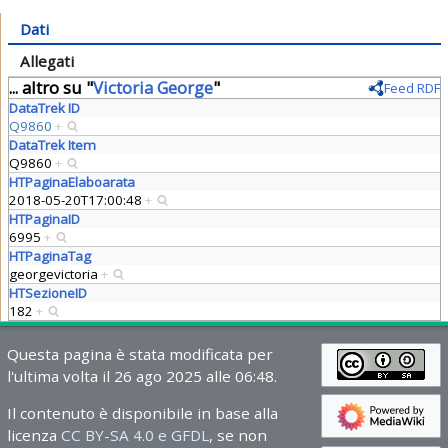
Dati
Allegati
... altro su "
Victoria George
"
Feed RDF
DataTrek ID
Q9860
+
DataTrek Item
Q9860
+
HTPaginaElaboarata
2018-05-20T17:00:48
+
HTPaginaID
6995
+
HTPaginaTag
georgevictoria
+
HTSezioneID
182
+
Questa pagina è stata modificata per
l'ultima volta il 26 ago 2025 alle 06:48.
Il contenuto è disponibile in base alla
licenza
CC BY-SA 4.0 e GFDL
, se non