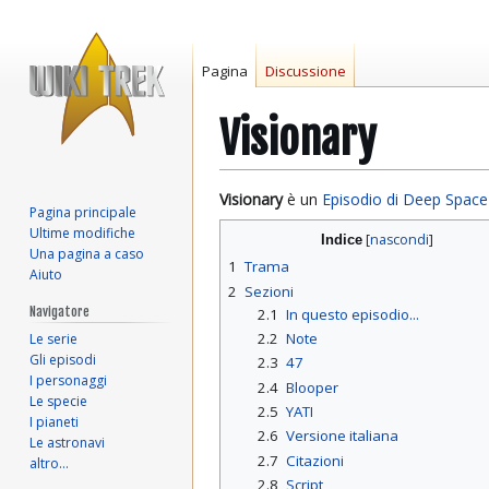
Pagina
Discussione
Visionary
Vai
Vai
Visionary
è un
Episodio di Deep Space
Pagina principale
alla
alla
Ultime modifiche
Indice
navigazione
ricerca
Una pagina a caso
1
Trama
Aiuto
2
Sezioni
Navigatore
2.1
In questo episodio...
2.2
Note
Le serie
Gli episodi
2.3
47
I personaggi
2.4
Blooper
Le specie
2.5
YATI
I pianeti
2.6
Versione italiana
Le astronavi
2.7
Citazioni
altro…
2.8
Script