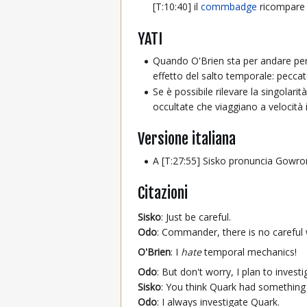
[T:10:40] il
commbadge
ricompare 
YATI
Quando O'Brien sta per andare per l
effetto del salto temporale: peccat
Se è possibile rilevare la singolar
occultate che viaggiano a velocità
Versione italiana
A [T:27:55] Sisko pronuncia Gowr
Citazioni
Sisko
: Just be careful.
Odo
: Commander, there is no careful 
O'Brien
: I
hate
temporal mechanics!
Odo
: But don't worry, I plan to investi
Sisko
: You think Quark had something 
Odo
: I always investigate Quark.