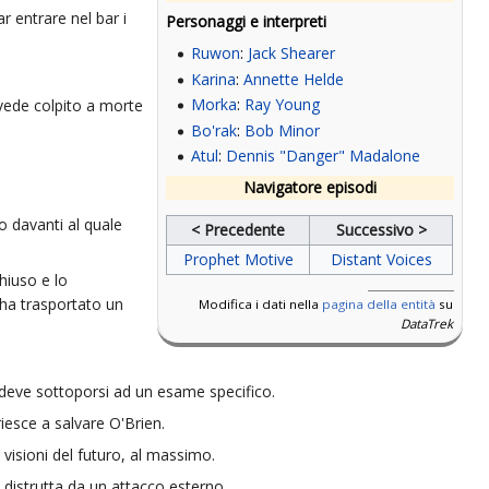
r entrare nel bar i
Personaggi e interpreti
Ruwon
:
Jack Shearer
Karina
:
Annette Helde
Morka
:
Ray Young
 vede colpito a morte
Bo'rak
:
Bob Minor
Atul
:
Dennis "Danger" Madalone
Navigatore episodi
lo davanti al quale
< Precedente
Successivo >
Prophet Motive
Distant Voices
hiuso e lo
 ha trasportato un
Modifica i dati nella
pagina della entità
su
DataTrek
o, deve sottoporsi ad un esame specifico.
riesce a salvare O'Brien.
e visioni del futuro, al massimo.
 distrutta da un attacco esterno.