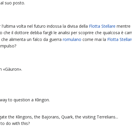
al suo posto.
'ultima volta nel futuro indossa la divisa della
Flotta Stellare
mentre q
o che il dottore debba fargli le analisi per scoprire che qualcosa è ca
ità che alimenta un falco da guerra
romulano
come mai la
Flotta Stella
 impulso?
on «Gàuron».
way to question a Klingon.
gate the Klingons, the Bajorans, Quark, the visiting Terrelians...
to do with this?