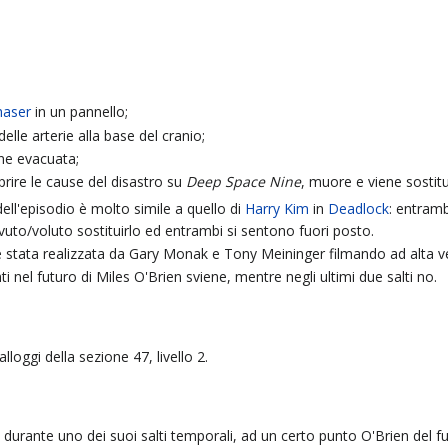
haser
in un pannello;
lle arterie alla base del cranio;
ne evacuata;
prire le cause del disastro su
Deep Space Nine
, muore e viene sostitui
 dell'episodio è molto simile a quello di
Harry Kim
in
Deadlock
: entramb
uto/voluto sostituirlo ed entrambi si sentono fuori posto.
 stata realizzata da Gary Monak e Tony Meininger filmando ad alta velo
nel futuro di Miles O'Brien sviene, mentre negli ultimi due salti no.
loggi della sezione 47, livello 2.
n durante uno dei suoi salti temporali, ad un certo punto O'Brien del f