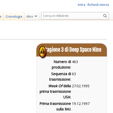
entra
Richiedi utenza
R
e
Cronologia
Altro
i
c
e
r
c
Stagione 3 di Deep Space Nine
a
Numero di
463
produzione:
Sequenza di
63
trasmissione:
Week Of
della
27.02.1995
prima trasmissione
USA:
Prima trasmissione
19.12.1997
sulla RAI: