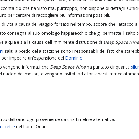
cconta ciò che ha visto ma, purtroppo, non dispone di dettagli sufficie
uro per cercare di raccogliere più informazioni possibili.
lo di vita a causa del viaggio forzato nel tempo, scopre che l'attacco a
assato consegna al suo omologo l'apparecchio che gli permette il salto 
vela quale sia la causa dell'imminente distruzione di
Deep Space Nine
ni
saliti a bordo della stazione sono i responsabili dei fatti che stare
e per impedire un'espansione del
Dominio
.
o vengono informati che
Deep Space Nine
ha puntato cinquanta
silu
el nucleo dei motori, e vengono invitati ad allontanarsi immediatament
uito dall'omologo proveniente da una timeline alternativa.
reccette
nel bar di Quark.