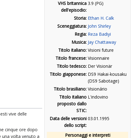
VHS britannica
3.9 (PG)
dell'episodio:
Storia:
Ethan H. Calk
Sceneggiatura:
John Shirley
Regia:
Reza Badiyi
Musica:
Jay Chattaway
Titolo italiano:
Visioni future
Titolo francese:
Visionnaire
Titolo tedesco:
Der Visionär
Titolo giapponese:
DS9 Hakai-kousaku
(DS9 Sabotage)
Titolo brasiliano:
Visionário
Titolo italiano
L'indovino
proposto dallo
STIC:
sti vive delle
Data delle versioni
03.01.1995
dello script:
che cinque ore dopo
Personaggi e interpreti
e una volta venuto a