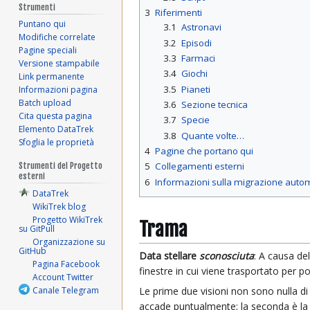
Strumenti
3
Riferimenti
Puntano qui
3.1
Astronavi
Modifiche correlate
3.2
Episodi
Pagine speciali
3.3
Farmaci
Versione stampabile
3.4
Giochi
Link permanente
3.5
Pianeti
Informazioni pagina
Batch upload
3.6
Sezione tecnica
Cita questa pagina
3.7
Specie
Elemento DataTrek
3.8
Quante volte…
Sfoglia le proprietà
4
Pagine che portano qui
5
Collegamenti esterni
Strumenti del Progetto
esterni
6
Informazioni sulla migrazione auto
DataTrek
WikiTrek blog
Progetto WikiTrek
Trama
su GitPull
Organizzazione su
GitHub
Data stellare
sconosciuta
: A causa del
Pagina Facebook
finestre in cui viene trasportato per po
Account Twitter
Canale Telegram
Le prime due visioni non sono nulla d
accade puntualmente; la seconda è la v