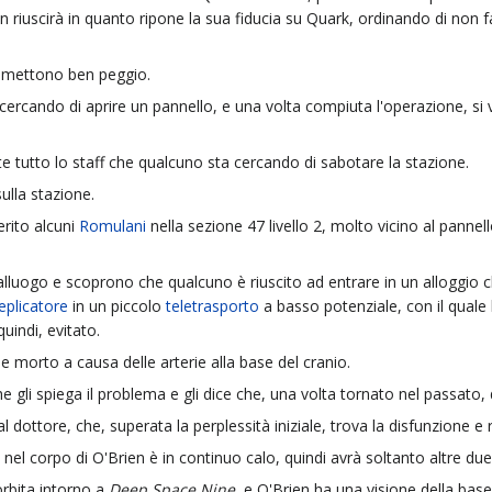
 riuscirà in quanto ripone la sua fiducia su Quark, ordinando di non fa
si mettono ben peggio.
 cercando di aprire un pannello, e una volta compiuta l'operazione, si
te tutto lo staff che qualcuno sta cercando di sabotare la stazione.
sulla stazione.
erito alcuni
Romulani
nella sezione 47 livello 2, molto vicino al pannel
lluogo e scoprono che qualcuno è riuscito ad entrare in un alloggio c
eplicatore
in un piccolo
teletrasporto
a basso potenziale, con il quale
quindi, evitato.
e morto a causa delle arterie alla base del cranio.
che gli spiega il problema e gli dice che, una volta tornato nel passat
l dottore, che, superata la perplessità iniziale, trova la disfunzione e 
ni nel corpo di O'Brien è in continuo calo, quindi avrà soltanto altre du
orbita intorno a
Deep Space Nine
, e O'Brien ha una visione della base