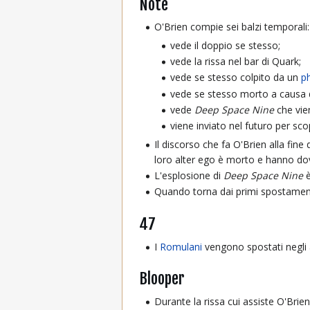
Note
O'Brien compie sei balzi temporali:
vede il doppio se stesso;
vede la rissa nel bar di Quark;
vede se stesso colpito da un
p
vede se stesso morto a causa de
vede
Deep Space Nine
che vie
viene inviato nel futuro per sco
Il discorso che fa O'Brien alla fine
loro alter ego è morto e hanno dov
L'esplosione di
Deep Space Nine
è
Quando torna dai primi spostamenti 
47
I
Romulani
vengono spostati negli al
Blooper
Durante la rissa cui assiste O'Brie