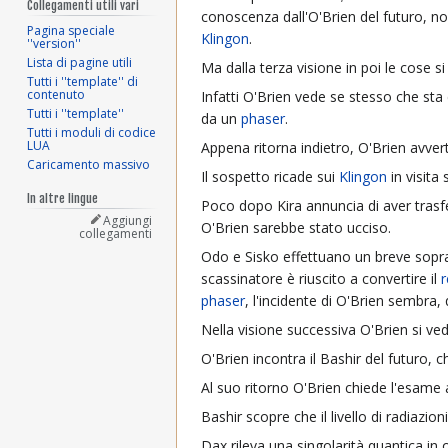
Collegamenti utili vari
conoscenza dall'O'Brien del futuro, non
Pagina speciale
Klingon
.
''version''
Lista di pagine utili
Ma dalla terza visione in poi le cose 
Tutti i ''template'' di
contenuto
Infatti O'Brien vede se stesso che sta
Tutti i ''template''
da un
phaser
.
Tutti i moduli di codice
LUA
Appena ritorna indietro, O'Brien avver
Caricamento massivo
Il sospetto ricade sui
Klingon
in visita 
In altre lingue
Poco dopo Kira annuncia di aver trasf
Aggiungi
O'Brien sarebbe stato ucciso.
collegamenti
Odo e Sisko effettuano un breve sopra
scassinatore è riuscito a convertire il
r
phaser
, l'incidente di O'Brien sembra, 
Nella visione successiva O'Brien si ved
O'Brien incontra il Bashir del futuro, 
Al suo ritorno O'Brien chiede l'esame a
Bashir scopre che il livello di radiazio
Dax rileva una singolarità quantica in 