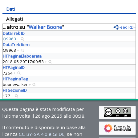
Dati
Allegati
... altro su "
Walker Boone
"
Feed RDF
DataTrek ID
Q9963
+
DataTrek Item
Q9963
+
HTPaginaElaboarata
2018-05-20T17:00:53
+
HTPaginaID
7264
+
HTPaginaTag
boonewalker
+
HTSezioneID
177
+
Questa pagina è stata modificata per
l'ultima volta il 26 ago 2025 alle 08:38.
Il contenuto è disponibile in base alla
licenza
CC BY-SA 4.0 e GFDL
, se non