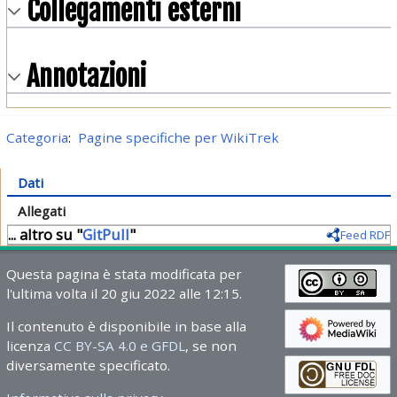
Collegamenti esterni
Annotazioni
Categoria
:
Pagine specifiche per WikiTrek
Dati
Allegati
... altro su "
GitPull
"
Feed RDF
Questa pagina è stata modificata per
l'ultima volta il 20 giu 2022 alle 12:15.
Il contenuto è disponibile in base alla
licenza
CC BY-SA 4.0 e GFDL
, se non
diversamente specificato.