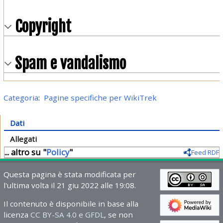
Copyright
Spam e vandalismo
Categoria
:
Pagine specifiche per WikiTrek
Dati
Allegati
... altro su "
Policy
"
Feed RDF
Questa pagina è stata modificata per
l'ultima volta il 21 giu 2022 alle 19:08.
Il contenuto è disponibile in base alla
licenza
CC BY-SA 4.0 e GFDL
, se non