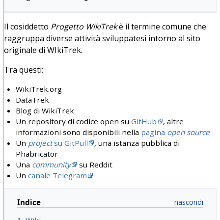
Il cosiddetto
Progetto WikiTrek
è il termine comune che
raggruppa diverse attività sviluppatesi intorno al sito
originale di WIkiTrek.
Tra questi:
WikiTrek.org
DataTrek
Blog di WikiTrek
Un repository di codice open su
GitHub
, altre
informazioni sono disponibili nella
pagina
open source
Un
project
su GitPull
, una istanza pubblica di
Phabricator
Una
community
su Reddit
Un
canale Telegram
Indice
1
Wiki