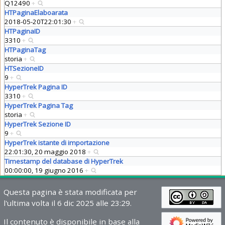
Q12490
+
HTPaginaElaboarata
2018-05-20T22:01:30
+
HTPaginaID
3310
+
HTPaginaTag
storia
+
HTSezioneID
9
+
HyperTrek Pagina ID
3310
+
HyperTrek Pagina Tag
storia
+
HyperTrek Sezione ID
9
+
HyperTrek istante di importazione
22:01:30, 20 maggio 2018
+
Timestamp del database di HyperTrek
00:00:00, 19 giugno 2016
+
Questa pagina è stata modificata per
l'ultima volta il 6 dic 2025 alle 23:29.
Il contenuto è disponibile in base alla