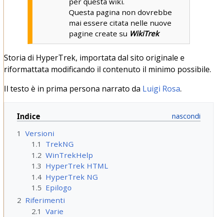
per questa wiki.
Questa pagina non dovrebbe
mai essere citata nelle nuove
pagine create su
WikiTrek
Storia di HyperTrek, importata dal sito originale e
riformattata modificando il contenuto il minimo possibile.
Il testo è in prima persona narrato da
Luigi Rosa
.
Indice
1
Versioni
1.1
TrekNG
1.2
WinTrekHelp
1.3
HyperTrek HTML
1.4
HyperTrek NG
1.5
Epilogo
2
Riferimenti
2.1
Varie