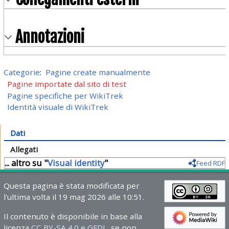
Annotazioni
Categorie
:
Pagine create manualmente
Pagine importate dal sito di test
Pagine specifiche per WikiTrek
Identità visuale di WikiTrek
Dati
Allegati
... altro su "
Visual identity
"
Feed RDF
Questa pagina è stata modificata per
l'ultima volta il 19 mag 2026 alle 10:51.
Il contenuto è disponibile in base alla
licenza
CC BY-SA 4.0 e GFDL
, se non