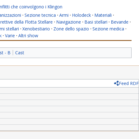
flitti che coinvolgono i Klingon
anizzazioni
·
Sezione tecnica
·
Armi
·
Holodeck
·
Materiali
·
rettive della Flotta Stellare
·
Navigazione
·
Basi stellari
·
Bevande
·
mi stellari
·
Xenobestiario
·
Zone dello spazio
·
Sezione medica
·
k
·
Varie
·
Altri show
st - B
Cast
Feed RDF