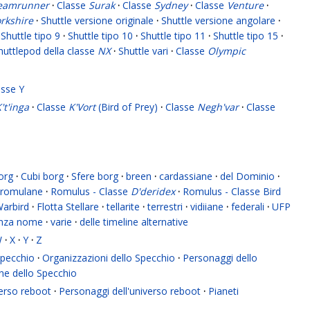
eamrunner
·
Classe
Surak
·
Classe
Sydney
·
Classe
Venture
·
rkshire
·
Shuttle versione originale
·
Shuttle versione angolare
·
Shuttle tipo 9
·
Shuttle tipo 10
·
Shuttle tipo 11
·
Shuttle tipo 15
·
huttlepod della classe
NX
·
Shuttle vari
·
Classe
Olympic
asse Y
't'inga
·
Classe
K'Vort
(Bird of Prey)
·
Classe
Negh'var
·
Classe
org
·
Cubi borg
·
Sfere borg
·
breen
·
cardassiane
·
del Dominio
·
romulane
·
Romulus - Classe
D'deridex
·
Romulus - Classe Bird
Warbird
·
Flotta Stellare
·
tellarite
·
terrestri
·
vidiiane
·
federali
·
UFP
enza nome
·
varie
·
delle timeline alternative
W
·
X
·
Y
·
Z
 Specchio
·
Organizzazioni dello Specchio
·
Personaggi dello
ne dello Specchio
verso reboot
·
Personaggi dell'universo reboot
·
Pianeti