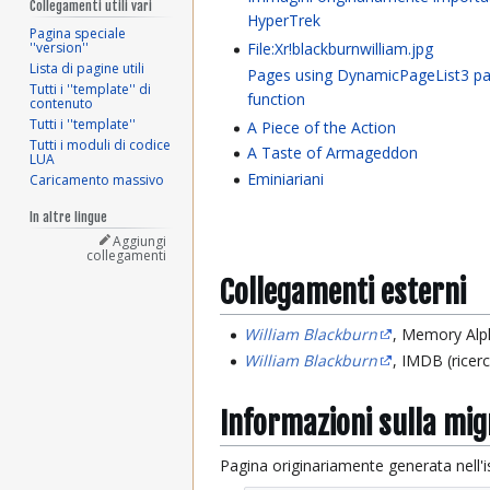
Collegamenti utili vari
HyperTrek
Pagina speciale
''version''
File:Xr!blackburnwilliam.jpg
Lista di pagine utili
Pages using DynamicPageList3 pa
Tutti i ''template'' di
function
contenuto
Tutti i ''template''
A Piece of the Action
Tutti i moduli di codice
A Taste of Armageddon
LUA
Eminiariani
Caricamento massivo
In altre lingue
Aggiungi
collegamenti
Collegamenti esterni
William Blackburn
, Memory Alph
William Blackburn
, IMDB (ricer
Informazioni sulla mi
Pagina originariamente generata nell'