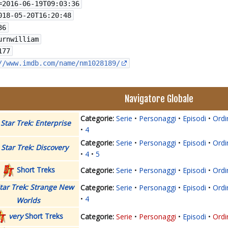
=
2016-06-19T09:03:36
018-05-20T16:20:48
36
urnwilliam
177
//www.imdb.com/name/nm1028189/
Navigatore Globale
Serie
Personaggi
Episodi
Ordi
Star Trek: Enterprise
4
Serie
Personaggi
Episodi
Ordi
Star Trek: Discovery
4
5
Short Treks
Serie
Personaggi
Episodi
Ordi
tar Trek: Strange New
Serie
Personaggi
Episodi
Ordi
4
Worlds
very
Short Treks
Serie
Personaggi
Episodi
Ordi