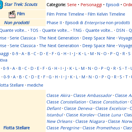
Star Trek: Scouts
Serie
Personaggi
Episodi
Ordi
Film
Film Prime Timeline
·
Film Kelvin Timeline
Non prodotti
Phase II
·
Episodi di
Enterprise
non prodotti
Quante volte...
·
TOS - Quante volte...
·
TNG - Quante volte...
·
DSN - Qu
rise
·
Serie Classica
·
The Next Generation
·
Deep Space Nine
·
Voyage
rise
·
Serie Classica
·
The Next Generation
·
Deep Space Nine
·
Voyage
naggi
·
0-9
·
A
·
B
·
C
·
D
·
E
·
F
·
G
·
H
·
I
·
J
·
K
·
L
·
M
·
N
·
O
·
P
·
Q
·
R
·
S
ativa
·
0-9
·
A
·
B
·
C
·
D
·
E
·
F
·
G
·
H
·
I
·
J
·
K
·
L
·
M
·
N
·
O
·
P
·
Q
·
R
·
S
·
T
·
i
·
0-9
·
A
·
B
·
C
·
D
·
E
·
F
·
G
·
H
·
I
·
J
·
K
·
L
·
M
·
N
·
O
·
P
·
Q
·
R
·
S
·
T
·
lotta Stellare
·
mediche
Classe
Akira
·
Classe
Ambassador
·
Classe
A
Classe
Constellation
·
Classe
Constitution
·
Defiant
·
Classe
Deneva
·
Classe
Excelsior
·
C
Istanbul
·
Classe
Korolev
·
Classe
Luna
·
Cla
New Orleans
·
Classe
Niagara
·
Classe
Norw
Flotta Stellare
Classe
Peregrine
·
Classe
Prometheus
·
Cla