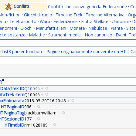
Conflitti
Conflitti che coinvolgono la Federazione
·
Con
Non-fiction
·
Giochi di ruolo
·
Timeline Trek
·
Timeline Alternativa
·
Org
nti
·
Teletrasporto
·
Warp
·
Federazione
·
Flotta Stellare
·
Uniformi
·
Di
enomeni
·
Giochi
·
Manufatti alieni
·
Monete
·
Nebulose
·
Piante
·
Siste
i e sostanze
·
Malattie
·
Strumenti medici
·
Non canonico
·
Eventi Tre
ist3 parser function
Pagine originariamente convertite da HT
Ca
n
"
DataTrek ID
Q10045
+
taTrek Item
Q10045
+
aElaboarata
2018-05-20T16:20:48
+
HTPaginaID
936
+
TPaginaTag
blackburnwilliam
+
HTSezioneID
177
+
HTimdbID
nm1028189
+