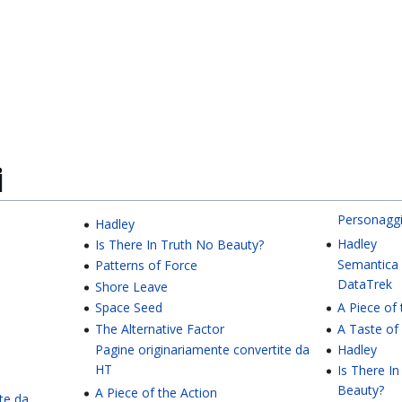
i
Personaggi
Hadley
Hadley
Is There In Truth No Beauty?
Semantica
Patterns of Force
DataTrek
Shore Leave
Space Seed
A Piece of 
The Alternative Factor
A Taste o
Pagine originariamente convertite da
Hadley
HT
Is There I
Beauty?
A Piece of the Action
te da