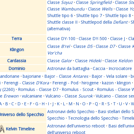
Classe
Soyuz
·
Classe
Springfield
·
Classe
St
Classe
Wambundu
·
Classe
Wells
·
Classe
Yo
Shuttle tipo 6
·
Shuttle tipo 7
·
Shuttle tipo 8
·
Shuttle classe II
·
Shuttlepod della
Defiant
·
S
(alternativa)
Terra
Classe DY-100
·
Classe DY-500
·
Classe J
·
Cl
Classe
B'rel
·
Classe
D5
·
Classe
D7
·
Classe
K
Klingon
Vor'cha
Cardassia
Classe
Galor
·
Classe
Hideki
·
Classe
Keldon
Dominio
Astronavi da battaglia
·
Caccia
·
Incrociatore
andoriane
·
bajoriane
·
Bajor - Classe
Antares
·
Bajor - Vela solare
·
b
i
·
Ferengi - Classe
D'Kora
·
Ferengi - Pod
·
hirogene
·
kazon
·
klingon
·
y (2260)
·
Romulus - Classe D7
·
Romulus - Scout
·
Romulus - Classe 
se
Erewon
·
vulcaniane
·
Vulcano - Classe
Suurok
·
Vulcano - Classe s
A
·
B
·
C
·
D
·
E
·
F
·
G
·
H
·
I
·
J
·
K
·
L
·
M
·
N
·
O
·
P
·
Q
·
R
·
S
·
T
·
U
·
V
·
Astronavi dello Specchio
·
Basi stellari dello
niverso dello Specchio
Specchio
·
Tecnologia dello Specchio
·
Timeli
Astronavi dell'universo reboot
·
Basi dell'uni
Kelvin Timeline
dell'universo reboot