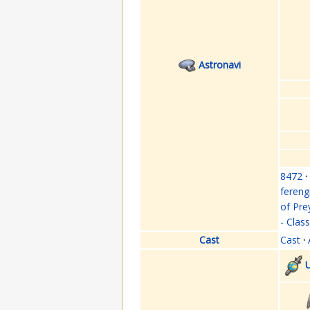
Astronavi
8472
·
fereng
of Pre
- Clas
Cast
Cast
·
U