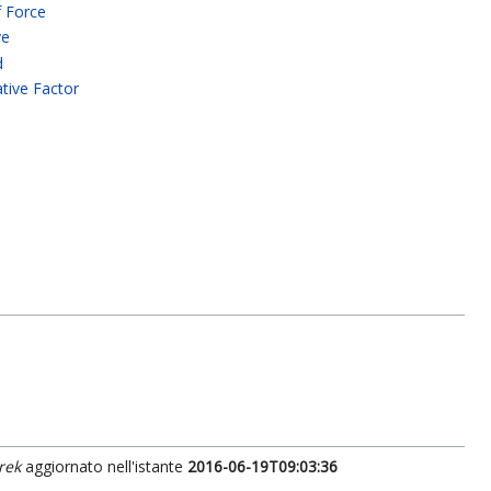
f Force
ve
d
ative Factor
rek
aggiornato nell'istante
2016-06-19T09:03:36