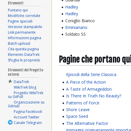
Strumenti
Hadley
Puntano qui
Hadley
Modifiche correlate
Coniglio Bianco
Pagine speciali
Versione stampabile
Eminiariano
Link permanente
Soldato SS
Informazioni pagina
Batch upload
Cita questa pagina
Elemento DataTrek
Pagine che portano qu
Sfoglia le proprietà
Strumenti del Progetto
Episodi della Serie Classica
esterni
DataTrek
A Piece of the Action
WikiTrek blog
A Taste of Armageddon
Progetto WikiTrek
Is There In Truth No Beauty?
su GitPull
Organizzazione su
Patterns of Force
GitHub
Shore Leave
Pagina Facebook
Space Seed
Account Twitter
Canale Telegram
The Alternative Factor
Immagini originariamente importa