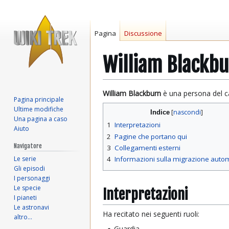
Pagina
Discussione
William Blackb
Vai
Vai
William Blackburn
è una persona del ca
Pagina principale
alla
alla
Ultime modifiche
Indice
navigazione
ricerca
Una pagina a caso
1
Interpretazioni
Aiuto
2
Pagine che portano qui
Navigatore
3
Collegamenti esterni
Le serie
4
Informazioni sulla migrazione auto
Gli episodi
I personaggi
Le specie
Interpretazioni
I pianeti
Le astronavi
Ha recitato nei seguenti ruoli:
altro…
Guardia