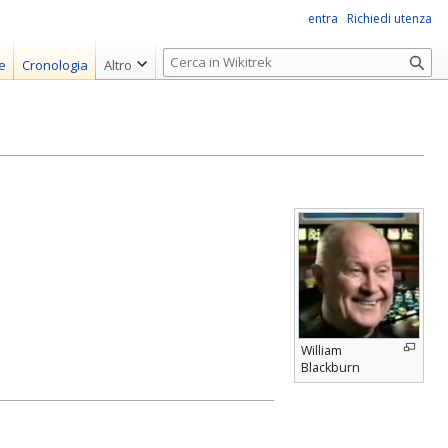
entra
Richiedi utenza
R
e
Cronologia
Altro
i
c
e
r
c
a
William
Blackburn