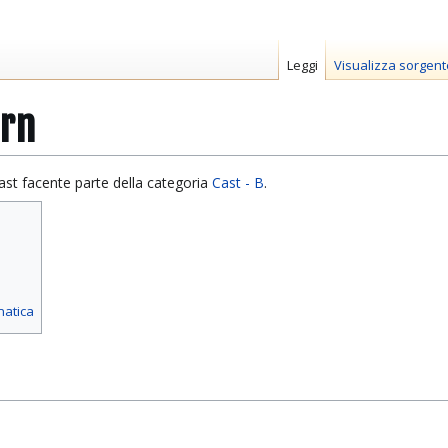
Leggi
Visualizza sorgent
urn
st facente parte della categoria
Cast - B
.
matica