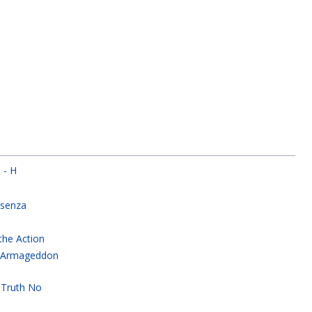
 - H
 senza
the Action
f Armageddon
n Truth No