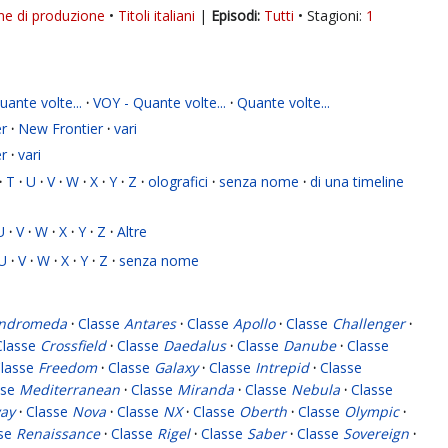
ne di produzione
Titoli italiani
|
Tutti
Stagioni:
1
ante volte...
·
VOY - Quante volte...
·
Quante volte...
r
·
New Frontier
·
vari
r
·
vari
·
T
·
U
·
V
·
W
·
X
·
Y
·
Z
·
olografici
·
senza nome
·
di una timeline
U
·
V
·
W
·
X
·
Y
·
Z
·
Altre
U
·
V
·
W
·
X
·
Y
·
Z
·
senza nome
ndromeda
·
Classe
Antares
·
Classe
Apollo
·
Classe
Challenger
·
Classe
Crossfield
·
Classe
Daedalus
·
Classe
Danube
·
Classe
lasse
Freedom
·
Classe
Galaxy
·
Classe
Intrepid
·
Classe
sse
Mediterranean
·
Classe
Miranda
·
Classe
Nebula
·
Classe
ay
·
Classe
Nova
·
Classe
NX
·
Classe
Oberth
·
Classe
Olympic
·
sse
Renaissance
·
Classe
Rigel
·
Classe
Saber
·
Classe
Sovereign
·