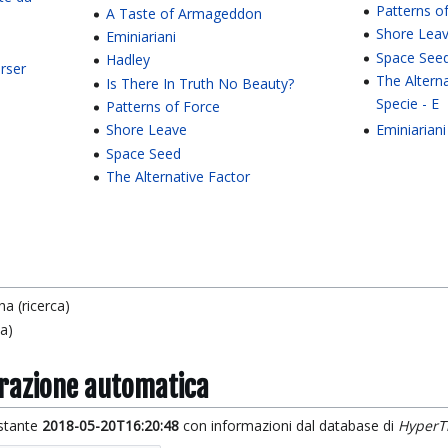
Patterns o
A Taste of Armageddon
Shore Lea
Eminiariani
Space See
Hadley
rser
The Altern
Is There In Truth No Beauty?
Specie - E
Patterns of Force
Shore Leave
Eminiariani
Space Seed
The Alternative Factor
a (ricerca)
ca)
grazione automatica
istante
2018-05-20T16:20:48
con informazioni dal database di
HyperT