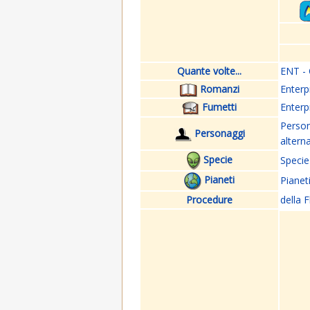
Quante volte...
ENT - 
Romanzi
Enterp
Fumetti
Enterp
Perso
Personaggi
altern
Specie
Specie
Pianeti
Pianet
Procedure
della F