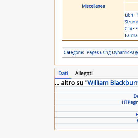
Miscellanea
Libri
·
Strume
Cibi
·
F
Farmac
Categorie
:
Pages using DynamicPageL
Dati
Allegati
... altro su "
William Blackbur
Da
HTPagin
H