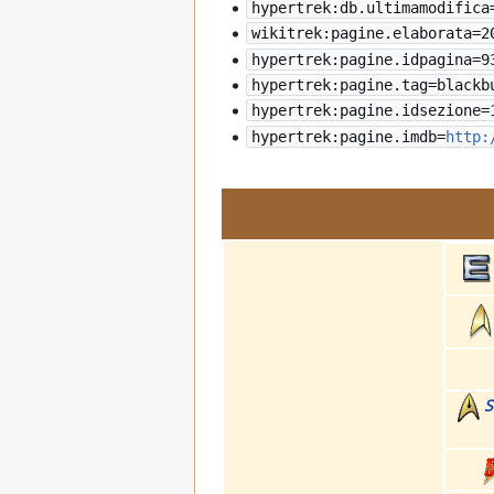
hypertrek:db.ultimamodifica
wikitrek:pagine.elaborata=
2
hypertrek:pagine.idpagina=9
hypertrek:pagine.tag=blackb
hypertrek:pagine.idsezione=
hypertrek:pagine.imdb=
http:
S