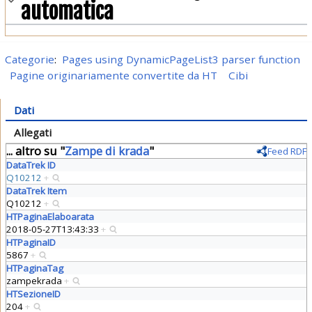
automatica
Categorie
:
Pages using DynamicPageList3 parser function
Pagine originariamente convertite da HT
Cibi
Dati
Allegati
... altro su "
Zampe di krada
"
Feed RDF
DataTrek ID
Q10212
+
DataTrek Item
Q10212
+
HTPaginaElaboarata
2018-05-27T13:43:33
+
HTPaginaID
5867
+
HTPaginaTag
zampekrada
+
HTSezioneID
204
+