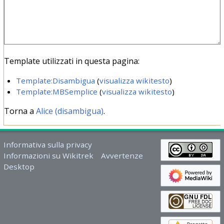
Template utilizzati in questa pagina:
Template:Disambigua
(
visualizza wikitesto
)
Template:MBSemplice
(
visualizza wikitesto
)
Torna a
Alice (disambigua)
.
Informativa sulla privacy
Informazioni su Wikitrek
Avvertenze
Desktop