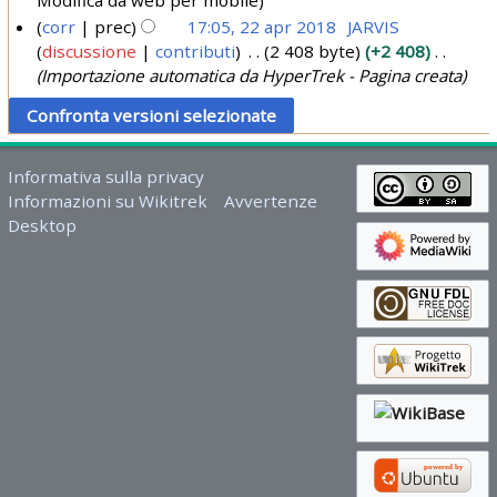
i
2
corr
prec
17:05, 22 apr 2018
JARVIS
u
3
discussione
contributi
2 408 byte
+2 408
2
2
Importazione automatica da HyperTrek - Pagina creata
2
0
a
2
p
2
r
Informativa sulla privacy
2
Informazioni su Wikitrek
Avvertenze
0
Desktop
1
8