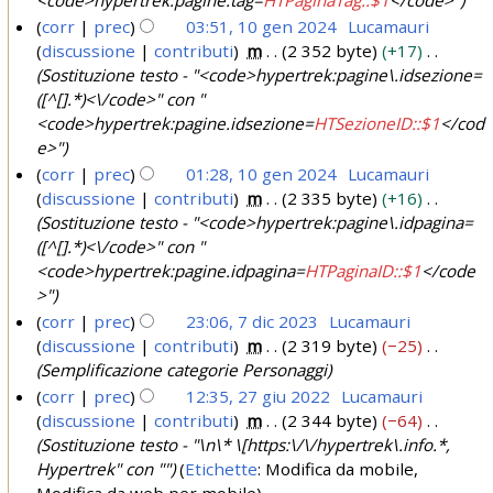
4
e
corr
prec
03:51, 10 gen 2024
Lucamauri
n
discussione
contributi
m
2 352 byte
+17
1
2
Sostituzione testo - "<code>hypertrek:pagine\.idsezione=
0
0
([^[].*)<\/code>" con "
g
<code>hypertrek:pagine.idsezione=
HTSezioneID::$1
</cod
2
e
e>"
4
n
corr
prec
01:28, 10 gen 2024
Lucamauri
2
discussione
contributi
m
2 335 byte
+16
0
Sostituzione testo - "<code>hypertrek:pagine\.idpagina=
([^[].*)<\/code>" con "
2
<code>hypertrek:pagine.idpagina=
HTPaginaID::$1
</code
4
>"
corr
prec
23:06, 7 dic 2023
Lucamauri
discussione
contributi
m
2 319 byte
−25
7
Semplificazione categorie Personaggi
d
corr
prec
12:35, 27 giu 2022
Lucamauri
i
discussione
contributi
m
2 344 byte
−64
2
c
Sostituzione testo - "\n\* \[https:\/\/hypertrek\.info.*,
7
2
Hypertrek" con ""
Etichette
:
Modifica da mobile
g
0
Modifica da web per mobile