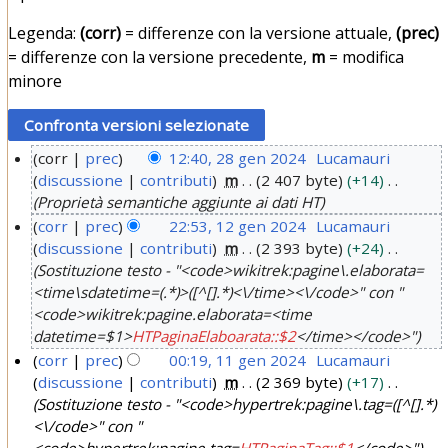
Legenda:
(corr)
= differenze con la versione attuale,
(prec)
= differenze con la versione precedente,
m
= modifica
minore
corr
prec
12:40, 28 gen 2024
Lucamauri
discussione
contributi
m
2 407 byte
+14
2
Proprietà semantiche aggiunte ai dati HT
8
corr
prec
22:53, 12 gen 2024
Lucamauri
g
discussione
contributi
m
2 393 byte
+24
1
e
Sostituzione testo - "<code>wikitrek:pagine\.elaborata=
2
n
<time\sdatetime=(.*)>([^[].*)<\/time><\/code>" con "
g
2
<code>wikitrek:pagine.elaborata=<time
e
0
datetime=$1>
HTPaginaElaboarata::$2
</time></code>"
n
2
corr
prec
00:19, 11 gen 2024
Lucamauri
2
discussione
contributi
m
2 369 byte
+17
4
1
0
Sostituzione testo - "<code>hypertrek:pagine\.tag=([^[].*)
1
<\/code>" con "
2
g
<code>hypertrek:pagine.tag=
HTPaginaTag::$1
</code>"