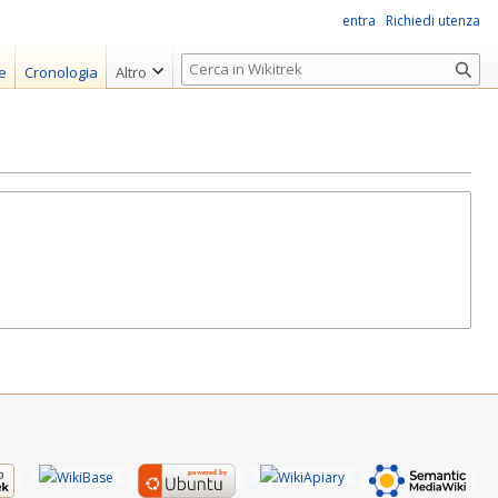
entra
Richiedi utenza
R
e
Cronologia
Altro
i
c
e
r
c
a