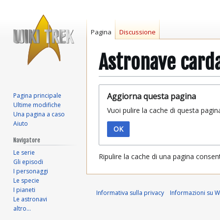
Pagina
Discussione
Astronave card
Vai
Vai
Aggiorna questa pagina
Pagina principale
alla
alla
Ultime modifiche
Vuoi pulire la cache di questa pagin
navigazione
ricerca
Una pagina a caso
Aiuto
OK
Navigatore
Le serie
Ripulire la cache di una pagina consen
Gli episodi
I personaggi
Le specie
I pianeti
Informativa sulla privacy
Informazioni su Wi
Le astronavi
altro…