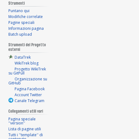
Strumenti
Puntano qui
Modifiche correlate
Pagine speciali
Informazioni pagina
Batch upload
Strumenti del Progetto
esterni
DataTrek
WikiTrek blog
Progetto WikiTrek
su GitPull
Organizzazione su
GitHub
Pagina Facebook
Account Twitter
Canale Telegram
Collegamenti utili vari
Pagina speciale
''version''
Lista di pagine utili
Tutti i ''template'' di
contenuto