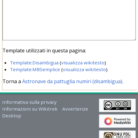
Template utilizzati in questa pagina:
Template:Disambigua
(
visualizza wikitesto
)
Template:MBSemplice
(
visualizza wikitesto
)
Torna a
Astronave da pattuglia numiri (disambigua)
.
Informativa sulla privacy
Informazioni su Wikitrek
Avvertenze
Desktop