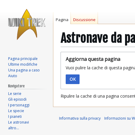
Pagina
Discussione
Astronave da pa
Vai
Vai
Aggiorna questa pagina
Pagina principale
alla
alla
Ultime modifiche
Vuoi pulire la cache di questa pagin
navigazione
ricerca
Una pagina a caso
Aiuto
OK
Navigatore
Le serie
Ripulire la cache di una pagina consen
Gli episodi
I personaggi
Le specie
I pianeti
Informativa sulla privacy
Informazioni su Wi
Le astronavi
altro…