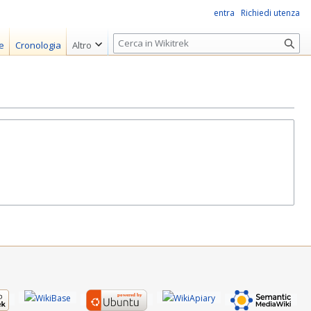
entra
Richiedi utenza
R
e
Cronologia
Altro
i
c
e
r
c
a