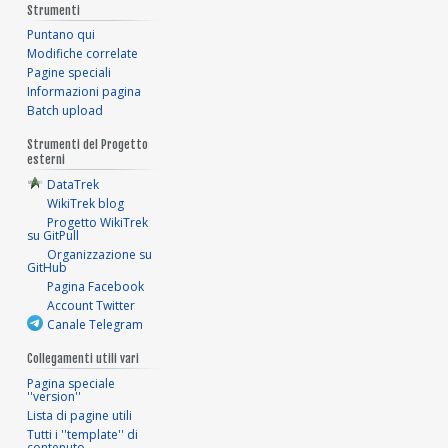
Strumenti
Puntano qui
Modifiche correlate
Pagine speciali
Informazioni pagina
Batch upload
Strumenti del Progetto
esterni
DataTrek
WikiTrek blog
Progetto WikiTrek
su GitPull
Organizzazione su
GitHub
Pagina Facebook
Account Twitter
Canale Telegram
Collegamenti utili vari
Pagina speciale
''version''
Lista di pagine utili
Tutti i ''template'' di
contenuto