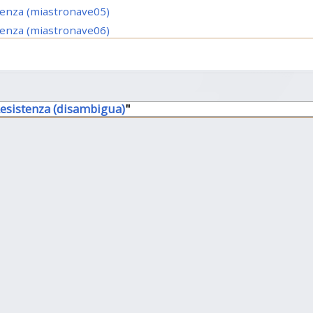
tenza (miastronave05)
tenza (miastronave06)
Resistenza (disambigua)
"