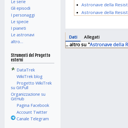
Le serie
Astronave della Resis
Gli episodi
Astronave della Resis
I personaggi
Le specie
I pianeti
Le astronavi
Dati
Allegati
altro…
... altro su "
Astronave della 
Strumenti del Progetto
esterni
DataTrek
WikiTrek blog
Progetto WikiTrek
su GitPull
Organizzazione su
GitHub
Pagina Facebook
Account Twitter
Canale Telegram