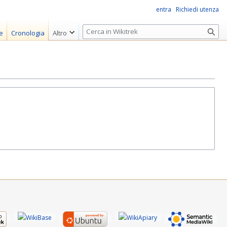
entra
Richiedi utenza
R
e
Cronologia
Altro
i
c
e
r
c
a