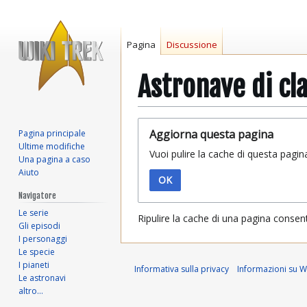
Pagina
Discussione
Astronave di cl
Vai
Vai
Aggiorna questa pagina
Pagina principale
alla
alla
Ultime modifiche
Vuoi pulire la cache di questa pagin
navigazione
ricerca
Una pagina a caso
Aiuto
OK
Navigatore
Le serie
Ripulire la cache di una pagina consen
Gli episodi
I personaggi
Le specie
I pianeti
Informativa sulla privacy
Informazioni su Wi
Le astronavi
altro…