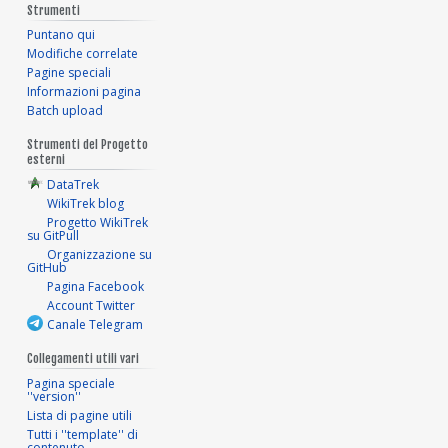
Strumenti
Puntano qui
Modifiche correlate
Pagine speciali
Informazioni pagina
Batch upload
Strumenti del Progetto
esterni
DataTrek
WikiTrek blog
Progetto WikiTrek
su GitPull
Organizzazione su
GitHub
Pagina Facebook
Account Twitter
Canale Telegram
Collegamenti utili vari
Pagina speciale
''version''
Lista di pagine utili
Tutti i ''template'' di
contenuto