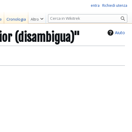
entra
Richiedi utenza
R
e
Cronologia
Altro
i
c
Aiuto
sior (disambigua)"
e
r
c
a