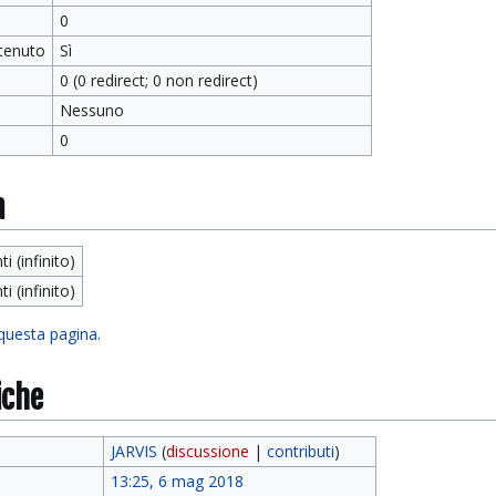
0
tenuto
Sì
0 (0 redirect; 0 non redirect)
Nessuno
0
a
ti (infinito)
ti (infinito)
 questa pagina.
iche
JARVIS
(
discussione
|
contributi
)
13:25, 6 mag 2018