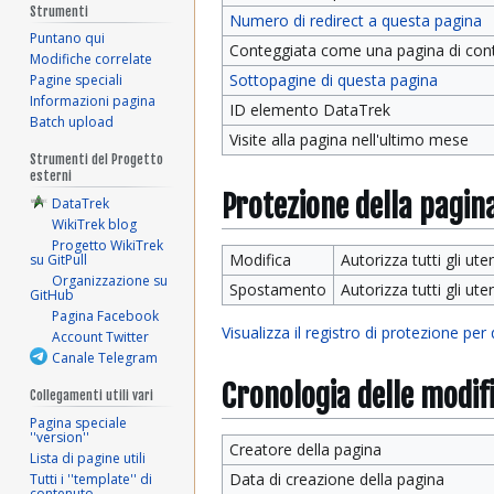
Strumenti
Numero di redirect a questa pagina
Puntano qui
Conteggiata come una pagina di con
Modifiche correlate
Sottopagine di questa pagina
Pagine speciali
Informazioni pagina
ID elemento DataTrek
Batch upload
Visite alla pagina nell'ultimo mese
Strumenti del Progetto
esterni
Protezione della pagin
DataTrek
WikiTrek blog
Progetto WikiTrek
Modifica
Autorizza tutti gli uten
su GitPull
Organizzazione su
Spostamento
Autorizza tutti gli uten
GitHub
Pagina Facebook
Visualizza il registro di protezione per
Account Twitter
Canale Telegram
Cronologia delle modif
Collegamenti utili vari
Pagina speciale
''version''
Creatore della pagina
Lista di pagine utili
Data di creazione della pagina
Tutti i ''template'' di
contenuto