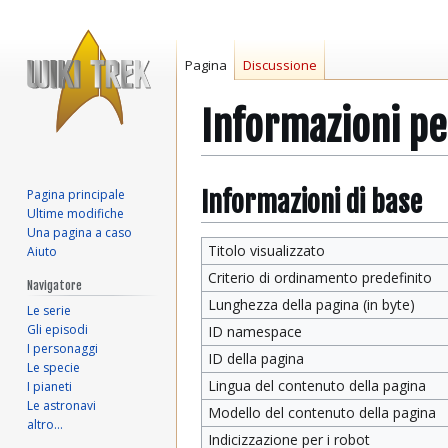
Pagina
Discussione
Informazioni pe
Vai
Vai
Informazioni di base
Pagina principale
Ultime modifiche
alla
alla
Una pagina a caso
navigazione
ricerca
Titolo visualizzato
Aiuto
Criterio di ordinamento predefinito
Navigatore
Lunghezza della pagina (in byte)
Le serie
Gli episodi
ID namespace
I personaggi
ID della pagina
Le specie
Lingua del contenuto della pagina
I pianeti
Le astronavi
Modello del contenuto della pagina
altro…
Indicizzazione per i robot