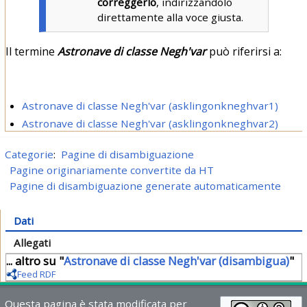
correggerlo
, indirizzandolo
direttamente alla voce giusta.
Il termine
Astronave di classe Negh'var
può riferirsi a:
Astronave di classe Negh'var (asklingonkneghvar1)
Astronave di classe Negh'var (asklingonkneghvar2)
Categorie
:
Pagine di disambiguazione
Pagine originariamente convertite da HT
Pagine di disambiguazione generate automaticamente
Dati
Allegati
... altro su "
Astronave di classe Negh'var (disambigua)
"
Feed RDF
Questa pagina è stata modificata per