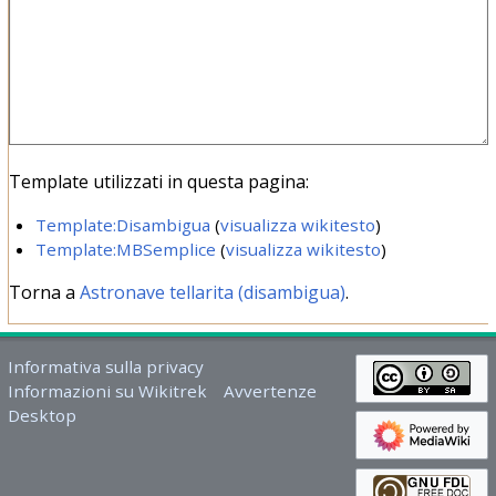
Template utilizzati in questa pagina:
Template:Disambigua
(
visualizza wikitesto
)
Template:MBSemplice
(
visualizza wikitesto
)
Torna a
Astronave tellarita (disambigua)
.
Informativa sulla privacy
Informazioni su Wikitrek
Avvertenze
Desktop