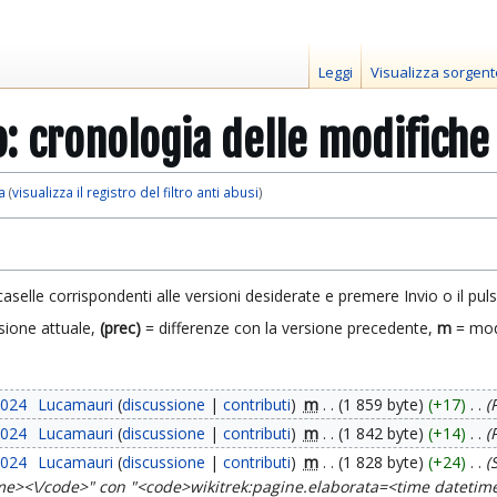
Leggi
Visualizza sorgent
: cronologia delle modifiche
a
(
visualizza il registro del filtro anti abusi
)
caselle corrispondenti alle versioni desiderate e premere Invio o il pul
sione attuale,
(prec)
= differenze con la versione precedente,
m
= mod
2024
Lucamauri
discussione
contributi
m
1 859 byte
+17
2024
Lucamauri
discussione
contributi
m
1 842 byte
+14
2024
Lucamauri
discussione
contributi
m
1 828 byte
+24
time><\/code>" con "<code>wikitrek:pagine.elaborata=<time dateti