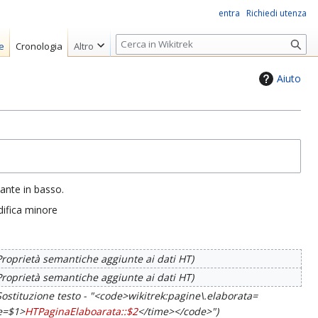
entra
Richiedi utenza
R
e
Cronologia
Altro
i
c
Aiuto
e
r
c
a
sante in basso.
ifica minore
Proprietà semantiche aggiunte ai dati HT
Proprietà semantiche aggiunte ai dati HT
Sostituzione testo - "<code>wikitrek:pagine\.elaborata=
me=$1>
HTPaginaElaboarata::$2
</time></code>"