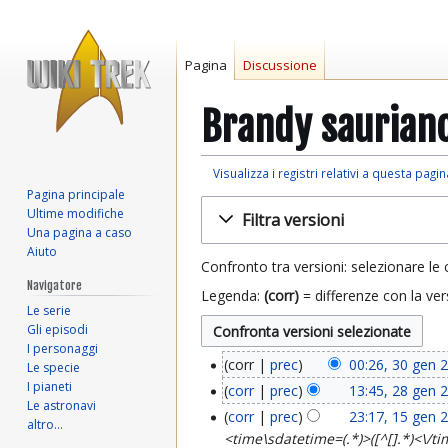
Pagina
Discussione
Brandy sauriano
Visualizza i registri relativi a questa pagin
Pagina principale
Vai
Vai
Ultime modifiche
Filtra versioni
alla
alla
Una pagina a caso
navigazione
ricerca
Aiuto
Confronto tra versioni: selezionare le 
Navigatore
Legenda:
(corr)
= differenze con la ver
Le serie
Gli episodi
I personaggi
corr
prec
00:26, 30 gen 
Le specie
3
I pianeti
corr
prec
13:45, 28 gen 
2
0
Le astronavi
corr
prec
23:17, 15 gen 
1
altro…
8
g
<time\sdatetime=(.*)>([^[].*)<\/