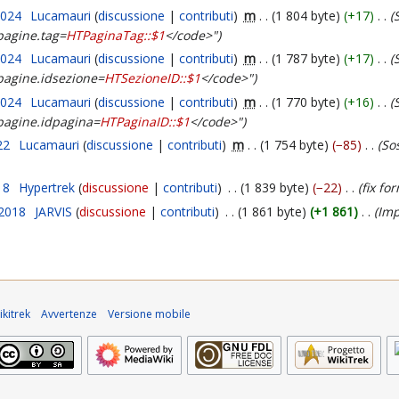
2024
Lucamauri
discussione
contributi
m
1 804 byte
+17
pagine.tag=
HTPaginaTag::$1
</code>"
2024
Lucamauri
discussione
contributi
m
1 787 byte
+17
pagine.idsezione=
HTSezioneID::$1
</code>"
2024
Lucamauri
discussione
contributi
m
1 770 byte
+16
pagine.idpagina=
HTPaginaID::$1
</code>"
22
Lucamauri
discussione
contributi
m
1 754 byte
−85
Sos
18
Hypertrek
discussione
contributi
1 839 byte
−22
fix fo
 2018
JARVIS
discussione
contributi
1 861 byte
+1 861
Imp
kitrek
Avvertenze
Versione mobile