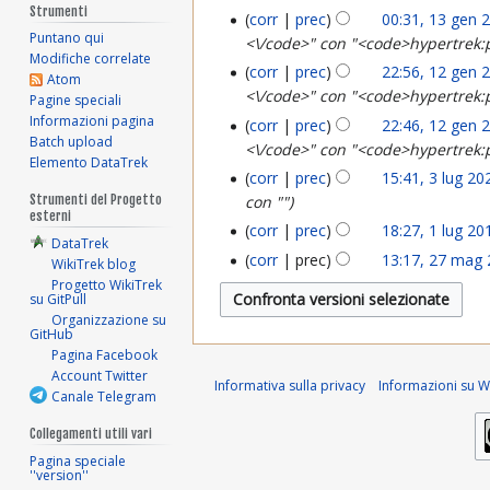
5
Strumenti
g
corr
prec
00:31, 13 gen 
e
1
Puntano qui
<\/code>" con "<code>hypertrek:
g
e
n
Modifiche correlate
3
corr
prec
22:56, 12 gen 
1
Atom
e
n
2
<\/code>" con "<code>hypertrek:
g
Pagine speciali
2
n
Informazioni pagina
2
corr
prec
22:46, 12 gen 
0
e
Batch upload
<\/code>" con "<code>hypertrek:
g
2
0
Elemento DataTrek
2
n
corr
prec
15:41, 3 lug 20
3
e
0
2
con ""
Strumenti del Progetto
4
2
esterni
l
n
2
corr
prec
18:27, 1 lug 20
4
1
0
DataTrek
u
2
corr
prec
13:17, 27 mag
4
WikiTrek blog
2
l
2
Progetto WikiTrek
g
0
su GitPull
7
u
4
Organizzazione su
2
2
GitHub
m
g
Pagina Facebook
0
4
a
Account Twitter
2
Informativa sulla privacy
Informazioni su Wi
Canale Telegram
2
g
0
Collegamenti utili vari
2
2
1
Pagina speciale
''version''
0