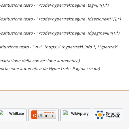
Sostituzione testo - "<code>hypertrek:pagine\.tag=([^[].*)
Sostituzione testo - "<code>hypertrek:pagine\.idsezione=([^[].*)
Sostituzione testo - "<code>hypertrek:pagine\.idpagina=([^[].*)
tituzione testo - "\n\* \[https:\/\/hypertrek\.info.*, Hypertrek"
rmattazione della conversione automatica
ortazione automatica da HyperTrek - Pagina creata