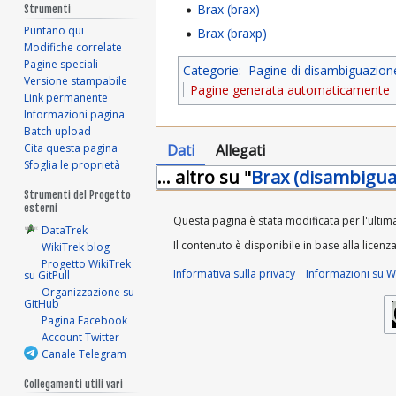
Brax (brax)
Strumenti
Puntano qui
Brax (braxp)
Modifiche correlate
Pagine speciali
Categorie
:
Pagine di disambiguazion
Versione stampabile
Pagine generata automaticamente
Link permanente
Informazioni pagina
Batch upload
Dati
Allegati
Cita questa pagina
Sfoglia le proprietà
... altro su "
Brax (disambigua
Strumenti del Progetto
esterni
Questa pagina è stata modificata per l'ultima 
DataTrek
Il contenuto è disponibile in base alla licenz
WikiTrek blog
Progetto WikiTrek
Informativa sulla privacy
Informazioni su Wi
su GitPull
Organizzazione su
GitHub
Pagina Facebook
Account Twitter
Canale Telegram
Collegamenti utili vari