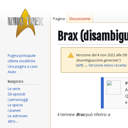
Pagina
Discussione
Brax (disambig
Versione del 4 nov 2022 alle 09
Pagina principale
disambiguazione generate")
Ultime modifiche
(
diff
)
← Versione meno recente
Una pagina a caso
Aiuto
Vai
Vai
Navigatore
P
alla
alla
Le serie
A
navigazione
ricerca
Gli episodi
Q
I personaggi
Le specie
I pianeti
Il termine
Brax
può riferirsi a:
Le astronavi
altro…