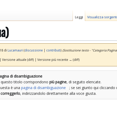
Leggi
Visualizza sorgent
ua)
:18 di
Lucamauri
(
discussione
|
contributi
)
(Sostituzione testo - "Categoria:Pagi
| Versione attuale (diff) | Versione più recente → (diff)
agina di disambiguazione
 questo titolo corrispondono
più pagine
, di seguito elencate.
uesta è una
pagina di disambiguazione
; se sei giunto qui cliccando
e
correggerlo
, indirizzandolo direttamente alla voce giusta.