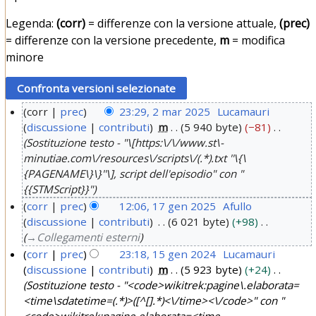
Legenda:
(corr)
= differenze con la versione attuale,
(prec)
= differenze con la versione precedente,
m
= modifica
minore
corr
prec
23:29, 2 mar 2025
Lucamauri
discussione
contributi
m
5 940 byte
−81
2
Sostituzione testo - "\[https:\/\/www.st\-
m
minutiae.com\/resources\/scripts\/(.*).txt ''\{\
a
{PAGENAME\}\}''\], script dell'episodio" con "
r
{{STMScript}}"
2
corr
prec
12:06, 17 gen 2025
Afullo
0
discussione
contributi
6 021 byte
+98
1
2
→
Collegamenti esterni
7
5
corr
prec
23:18, 15 gen 2024
Lucamauri
g
discussione
contributi
m
5 923 byte
+24
1
e
Sostituzione testo - "<code>wikitrek:pagine\.elaborata=
5
n
<time\sdatetime=(.*)>([^[].*)<\/time><\/code>" con "
g
2
<code>wikitrek:pagine.elaborata=<time