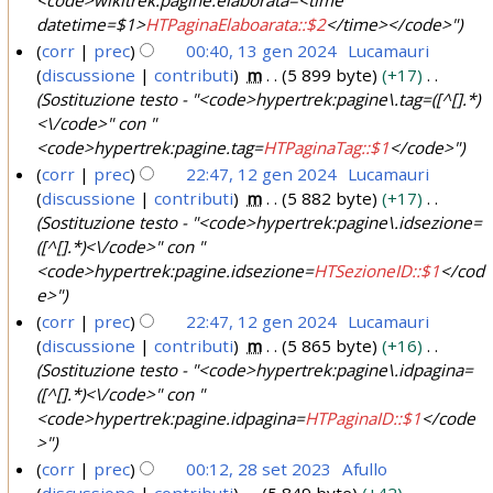
e
0
datetime=$1>
HTPaginaElaboarata::$2
</time></code>"
n
2
corr
prec
00:40, 13 gen 2024
Lucamauri
2
discussione
contributi
m
5 899 byte
+17
5
1
0
Sostituzione testo - "<code>hypertrek:pagine\.tag=([^[].*)
3
<\/code>" con "
2
g
<code>hypertrek:pagine.tag=
HTPaginaTag::$1
</code>"
4
e
corr
prec
22:47, 12 gen 2024
Lucamauri
n
discussione
contributi
m
5 882 byte
+17
1
2
Sostituzione testo - "<code>hypertrek:pagine\.idsezione=
2
0
([^[].*)<\/code>" con "
g
<code>hypertrek:pagine.idsezione=
HTSezioneID::$1
</cod
2
e
e>"
4
n
corr
prec
22:47, 12 gen 2024
Lucamauri
2
discussione
contributi
m
5 865 byte
+16
0
Sostituzione testo - "<code>hypertrek:pagine\.idpagina=
([^[].*)<\/code>" con "
2
<code>hypertrek:pagine.idpagina=
HTPaginaID::$1
</code
4
>"
corr
prec
00:12, 28 set 2023
Afullo
discussione
contributi
5 849 byte
+42