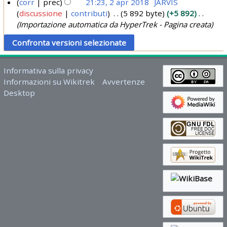
corr
prec
21:23, 2 apr 2018
JARVIS
p
2
discussione
contributi
5 892 byte
+5 892
2
r
2
Importazione automatica da HyperTrek - Pagina creata
a
2
p
0
r
1
2
8
Informativa sulla privacy
0
Informazioni su Wikitrek
Avvertenze
1
Desktop
8