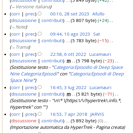
2
→
Versione italiana
8
corr
prec
00:10, 28 set 2023
Afullo
s
discussione
contributi
5 807 byte
+24
e
→
Note
t
corr
prec
09:44, 10 ago 2023
Sat
2
discussione
contributi
5 783 byte
−15
1
0
→
Trama
0
2
corr
prec
22:58, 6 ott 2022
Lucamauri
a
discussione
contributi
m
5 798 byte
−23
3
6
g
Sostituzione testo - "
Categoria:Episodio di Deep Space
o
o
Nine
Categoria:Episodi
" con "
Categoria:Episodi di Deep
t
2
Space Nine
"
t
0
corr
prec
16:45, 3 lug 2022
Lucamauri
2
2
discussione
contributi
m
5 821 byte
−71
3
0
Sostituzione testo - "\n\* \[https:\/\/hypertrek\.info.*,
3
l
2
Hypertrek" con ""
u
2
corr
prec
16:53, 7 apr 2018
JARVIS
g
discussione
contributi
5 892 byte
0
7
2
Importazione automatica da HyperTrek - Pagina creata
a
0