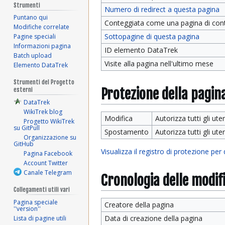
Strumenti
Numero di redirect a questa pagina
Puntano qui
Conteggiata come una pagina di con
Modifiche correlate
Sottopagine di questa pagina
Pagine speciali
Informazioni pagina
ID elemento DataTrek
Batch upload
Visite alla pagina nell'ultimo mese
Elemento DataTrek
Strumenti del Progetto
Protezione della pagin
esterni
DataTrek
WikiTrek blog
Modifica
Autorizza tutti gli uten
Progetto WikiTrek
su GitPull
Spostamento
Autorizza tutti gli uten
Organizzazione su
GitHub
Visualizza il registro di protezione per
Pagina Facebook
Account Twitter
Canale Telegram
Cronologia delle modif
Collegamenti utili vari
Pagina speciale
Creatore della pagina
''version''
Data di creazione della pagina
Lista di pagine utili