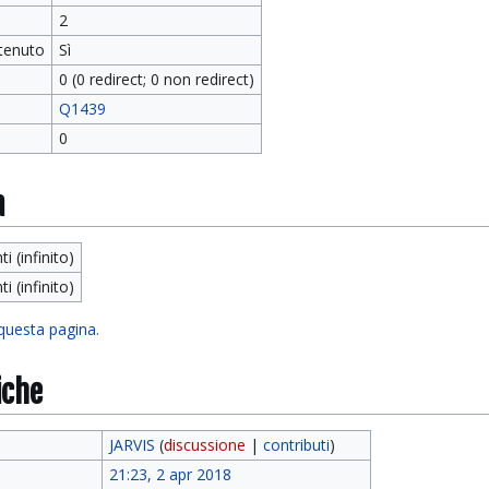
2
tenuto
Sì
0 (0 redirect; 0 non redirect)
Q1439
0
a
ti (infinito)
ti (infinito)
 questa pagina.
iche
JARVIS
(
discussione
|
contributi
)
21:23, 2 apr 2018