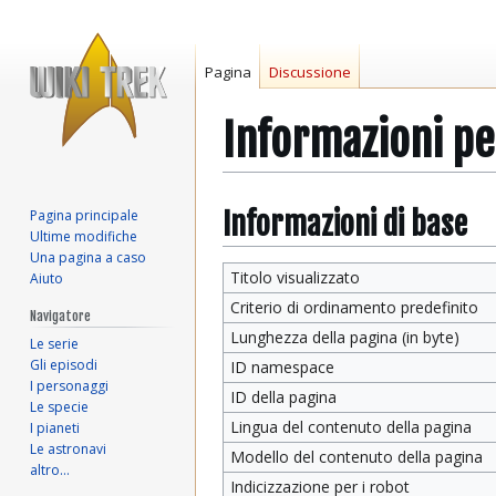
Pagina
Discussione
Informazioni p
Vai
Vai
Informazioni di base
Pagina principale
Ultime modifiche
alla
alla
Una pagina a caso
navigazione
ricerca
Titolo visualizzato
Aiuto
Criterio di ordinamento predefinito
Navigatore
Lunghezza della pagina (in byte)
Le serie
Gli episodi
ID namespace
I personaggi
ID della pagina
Le specie
Lingua del contenuto della pagina
I pianeti
Le astronavi
Modello del contenuto della pagina
altro…
Indicizzazione per i robot