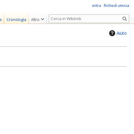
entra
Richiedi utenza
R
e
Cronologia
Altro
i
c
Aiuto
e
r
c
a