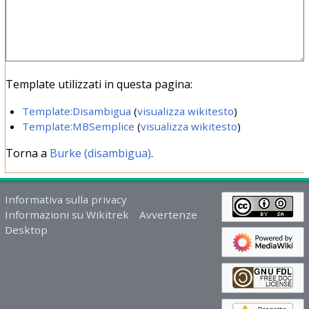
Template utilizzati in questa pagina:
Template:Disambigua
(
visualizza wikitesto
)
Template:MBSemplice
(
visualizza wikitesto
)
Torna a
Burke (disambigua)
.
Informativa sulla privacy
Informazioni su Wikitrek
Avvertenze
Desktop