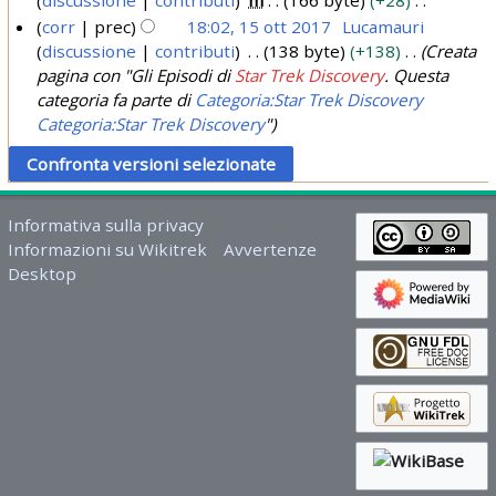
1
g
0
N
3
corr
prec
18:02, 15 ott 2017
Lucamauri
9
g
2
e
discussione
contributi
138 byte
+138
Creata
1
l
e
s
1
pagina con "Gli Episodi di
Star Trek Discovery
. Questa
5
u
t
s
categoria fa parte di
Categoria:Star Trek Discovery
o
g
t
u
Categoria:Star Trek Discovery
"
t
o
2
n
d
t
o
0
e
g
2
1
l
g
0
Informativa sulla privacy
8
l
e
1
Informazioni su Wikitrek
Avvertenze
a
t
Desktop
7
m
t
o
o
d
d
i
e
f
l
i
l
c
a
a
m
o