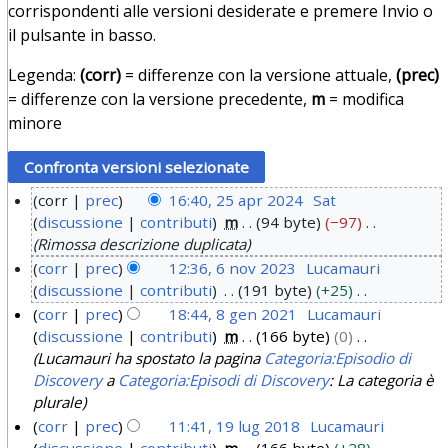
corrispondenti alle versioni desiderate e premere Invio o
il pulsante in basso.
Legenda:
(corr)
= differenze con la versione attuale,
(prec)
= differenze con la versione precedente,
m
= modifica
minore
corr
prec
16:40, 25 apr 2024
Sat
discussione
contributi
m
94 byte
−97
2
Rimossa descrizione duplicata
5
corr
prec
12:36, 6 nov 2023
Lucamauri
a
discussione
contributi
191 byte
+25
6
p
N
corr
prec
18:44, 8 gen 2021
Lucamauri
n
r
e
discussione
contributi
m
166 byte
0
8
o
2
s
Lucamauri ha spostato la pagina
Categoria:Episodio di
g
v
0
s
Discovery
a
Categoria:Episodi di Discovery
: La categoria è
e
2
u
2
plurale
n
0
n
corr
prec
11:41, 19 lug 2018
Lucamauri
4
2
o
2
discussione
contributi
m
166 byte
+28