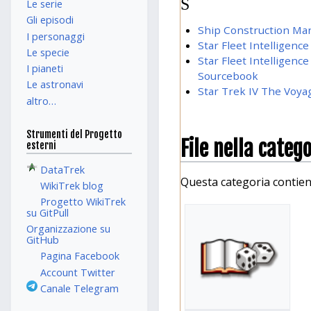
S
Le serie
Gli episodi
Ship Construction Ma
I personaggi
Star Fleet Intelligenc
Le specie
Star Fleet Intelligenc
I pianeti
Sourcebook
Le astronavi
Star Trek IV The Voy
altro…
Strumenti del Progetto
File nella categ
esterni
DataTrek
Questa categoria contiene 
WikiTrek blog
Progetto WikiTrek
su GitPull
Organizzazione su
GitHub
Pagina Facebook
Account Twitter
Canale Telegram