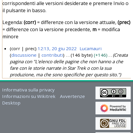
corrispondenti alle versioni desiderate e premere Invio o
il pulsante in basso.
Legenda:
(corr)
= differenze con la versione attuale,
(prec)
= differenze con la versione precedente,
m
= modifica
minore
corr
prec
12:13, 20 giu 2022
Lucamauri
discussione
contributi
146 byte
+146
Creata
2
pagina con "L'elenco delle pagine che non hanno a che
0
fare con le storie narrate in Star Trek o con la sua
g
produzione, ma che sono specifiche per questo sito."
i
u
Informativa sulla privacy
2
Informazioni su Wikitrek
Avvertenze
0
Desktop
2
2