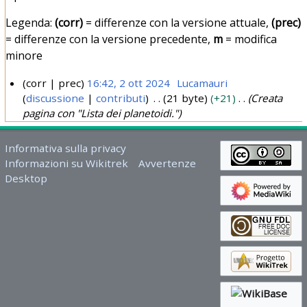
Legenda:
(corr)
= differenze con la versione attuale,
(prec)
= differenze con la versione precedente,
m
= modifica
minore
corr
prec
16:42, 2 ott 2024
Lucamauri
discussione
contributi
21 byte
+21
Creata
2
pagina con "Lista dei planetoidi."
o
t
Informativa sulla privacy
t
Informazioni su Wikitrek
Avvertenze
2
Desktop
0
2
4