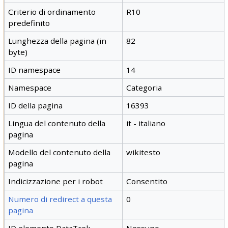
Criterio di ordinamento
R10
predefinito
Lunghezza della pagina (in
82
byte)
ID namespace
14
Namespace
Categoria
ID della pagina
16393
Lingua del contenuto della
it - italiano
pagina
Modello del contenuto della
wikitesto
pagina
Indicizzazione per i robot
Consentito
Numero di redirect a questa
0
pagina
ID elemento DataTrek
Nessuno