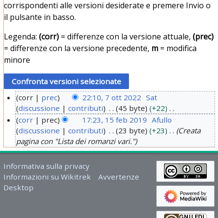
corrispondenti alle versioni desiderate e premere Invio o
il pulsante in basso.
Legenda:
(corr)
= differenze con la versione attuale,
(prec)
= differenze con la versione precedente,
m
= modifica
minore
corr
prec
22:10, 7 ott 2022
Sat
discussione
contributi
45 byte
+22
7
N
corr
prec
17:23, 15 feb 2019
Afullo
o
e
discussione
contributi
23 byte
+23
Creata
1
t
s
pagina con "Lista dei romanzi vari."
5
t
s
f
2
u
Informativa sulla privacy
e
0
n
Informazioni su Wikitrek
Avvertenze
b
o
2
Desktop
g
2
2
g
0
e