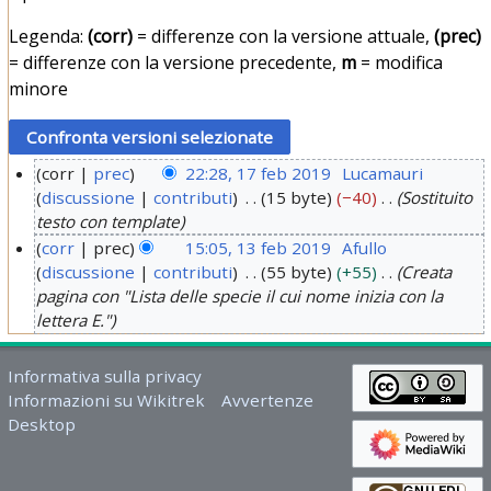
Legenda:
(corr)
= differenze con la versione attuale,
(prec)
= differenze con la versione precedente,
m
= modifica
minore
corr
prec
22:28, 17 feb 2019
Lucamauri
discussione
contributi
15 byte
−40
Sostituito
1
testo con template
7
corr
prec
15:05, 13 feb 2019
Afullo
f
discussione
contributi
55 byte
+55
Creata
1
e
pagina con "Lista delle specie il cui nome inizia con la
3
b
lettera E."
f
2
e
0
Informativa sulla privacy
b
1
Informazioni su Wikitrek
Avvertenze
2
9
Desktop
0
1