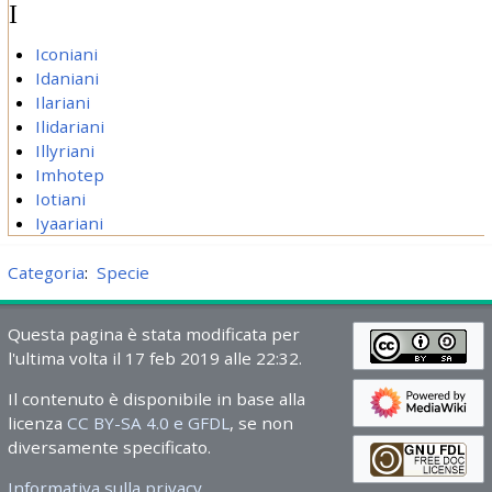
I
Iconiani
Idaniani
Ilariani
Ilidariani
Illyriani
Imhotep
Iotiani
Iyaariani
Categoria
:
Specie
Questa pagina è stata modificata per
l'ultima volta il 17 feb 2019 alle 22:32.
Il contenuto è disponibile in base alla
licenza
CC BY-SA 4.0 e GFDL
, se non
diversamente specificato.
Informativa sulla privacy