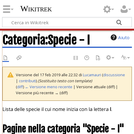
Wikitrek
Categoria
:
Specie - I
Aiuto
Versione del 17 feb 2019 alle 22:32 di
Lucamauri
(
discussione
|
contributi
)
(Sostituito testo con template)
(
diff
)
← Versione meno recente
| Versione attuale (diff) |
Versione più recente → (diff)
Lista delle specie il cui nome inizia con la lettera
I
.
Pagine nella categoria "Specie - I"