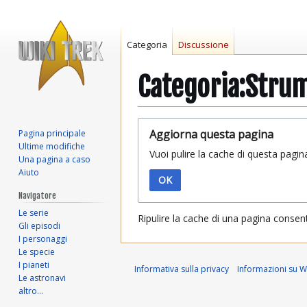
Categoria
Discussione
Categoria:Stru
Vai
Vai
Aggiorna questa pagina
Pagina principale
alla
alla
Ultime modifiche
Vuoi pulire la cache di questa pagin
navigazione
ricerca
Una pagina a caso
Aiuto
OK
Navigatore
Le serie
Ripulire la cache di una pagina consen
Gli episodi
I personaggi
Le specie
I pianeti
Informativa sulla privacy
Informazioni su Wi
Le astronavi
altro…