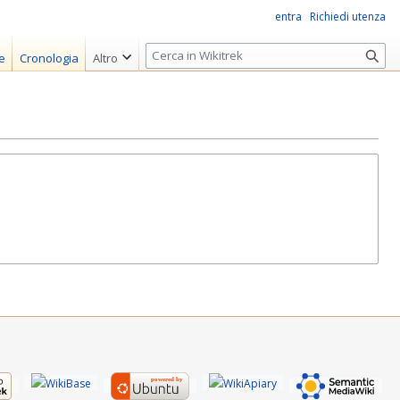
entra
Richiedi utenza
R
e
Cronologia
Altro
i
c
e
r
c
a