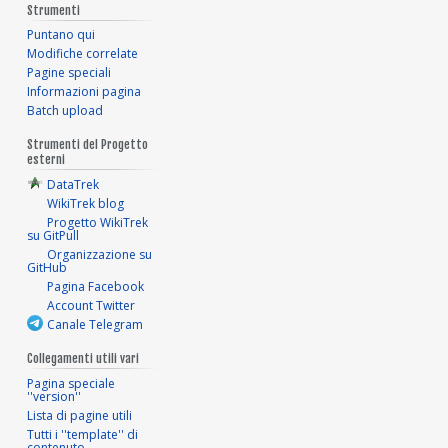
Strumenti
Puntano qui
Modifiche correlate
Pagine speciali
Informazioni pagina
Batch upload
Strumenti del Progetto
esterni
DataTrek
WikiTrek blog
Progetto WikiTrek
su GitPull
Organizzazione su
GitHub
Pagina Facebook
Account Twitter
Canale Telegram
Collegamenti utili vari
Pagina speciale
''version''
Lista di pagine utili
Tutti i ''template'' di
contenuto